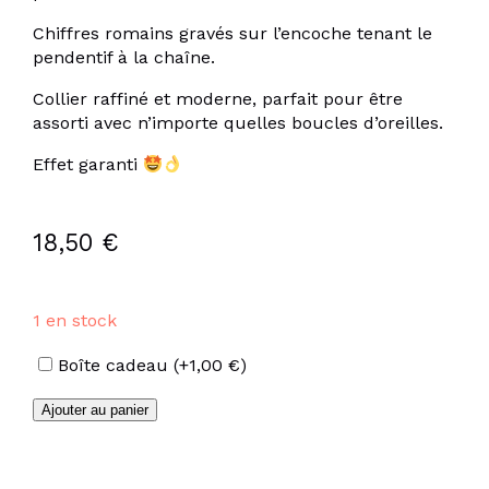
Chiffres romains gravés sur l’encoche tenant le
pendentif à la chaîne.
Collier raffiné et moderne, parfait pour être
assorti avec n’importe quelles boucles d’oreilles.
Effet garanti
18,50
€
1 en stock
Options
Boîte cadeau
(+
1,00
€
)
quantité
Ajouter au panier
de
Collier
pendentif