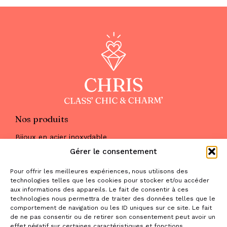
Nos produits
Bijoux en acier inoxydable
Les parures
Gérer le consentement
Pierres naturelles
Maquillage
Pour offrir les meilleures expériences, nous utilisons des
Parfums
technologies telles que les cookies pour stocker et/ou accéder
Nous trouver
aux informations des appareils. Le fait de consentir à ces
& nous contacter
technologies nous permettra de traiter des données telles que le
comportement de navigation ou les ID uniques sur ce site. Le fait
2 place de la Liberté
de ne pas consentir ou de retirer son consentement peut avoir un
effet négatif sur certaines caractéristiques et fonctions.
31470 Saint-Lys