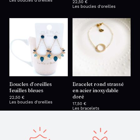
Les boucles d'oreilles
22,50
€
Les boucles d'oreilles
Boucles d’oreilles
Bracelet rond strassé
feuilles bleues
en acier inoxydable
doré
22,50
€
Les boucles d'oreilles
17,50
€
Les bracelets