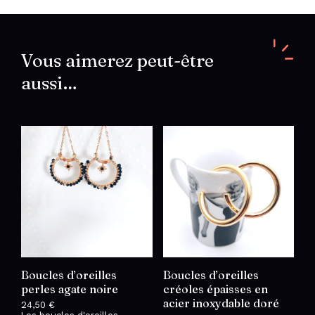
rond
strass
chiffres
romains
en
Vous aimerez peut-être
acier
aussi…
inoxydable
doré
Boucles d’oreilles
Boucles d’oreilles
perles agate noire
créoles épaisses en
acier inoxydable doré
24,50
€