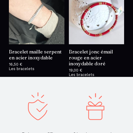
Bracelet maille serpent
Bracelet jonc émail
en acier inoxydable
rouge en acier
inoxydable doré
16,50
€
Les bracelets
19,00
€
Les bracelets