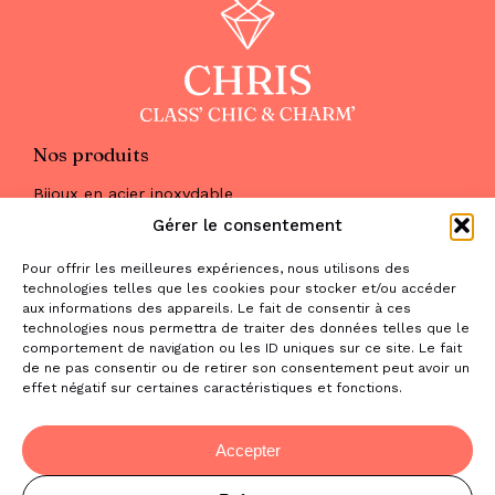
Nos produits
Bijoux en acier inoxydable
Les parures
Gérer le consentement
Pierres naturelles
Maquillage
Pour offrir les meilleures expériences, nous utilisons des
Parfums
technologies telles que les cookies pour stocker et/ou accéder
Nous trouver
aux informations des appareils. Le fait de consentir à ces
& nous contacter
technologies nous permettra de traiter des données telles que le
comportement de navigation ou les ID uniques sur ce site. Le fait
2 place de la Liberté
de ne pas consentir ou de retirer son consentement peut avoir un
effet négatif sur certaines caractéristiques et fonctions.
31470 Saint-Lys
contact@la-boutique-cadeaux.com
06 52 05 69 65
Accepter