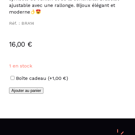
ajustable avec une rallonge. Bijoux élégant et
moderne
Réf. : BRA14
16,00
€
1 en stock
Options
Boîte cadeau
(+
1,00
€
)
quantité
Ajouter au panier
de
Bracelet
double
anneaux
en
acier
inoxydable