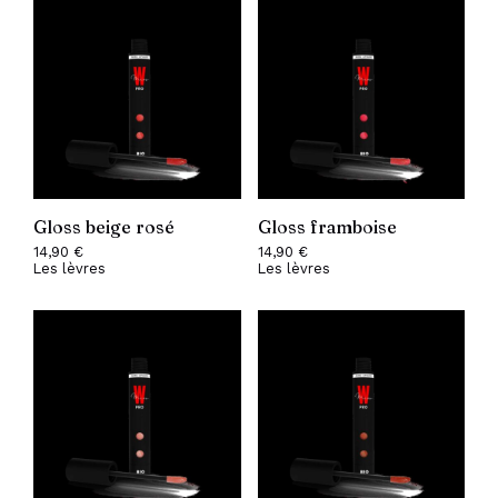
Gloss beige rosé
Gloss framboise
14,90
€
14,90
€
Les lèvres
Les lèvres