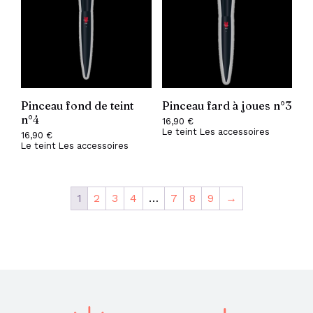
Pinceau fond de teint
Pinceau fard à joues n°3
n°4
16,90
€
Le teint
Les accessoires
16,90
€
Le teint
Les accessoires
1
2
3
4
…
7
8
9
→