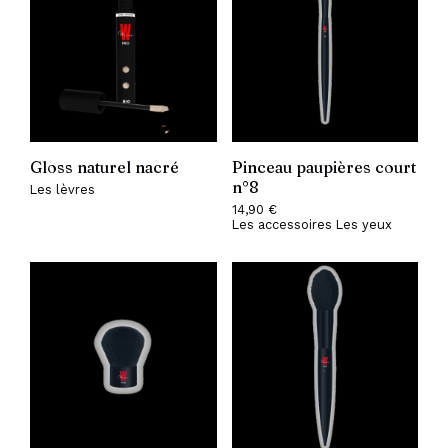
Gloss naturel nacré
Pinceau paupières court
n°8
Les lèvres
14,90
€
Les accessoires
Les yeux