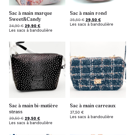
Sac à main marque
Sac à main rond
Sweet&Candy
35,50
€
Le
29,50
€
Le
Les sacs à bandoulière
prix
prix
34,90
€
Le
29,90
€
Le
initial
actuel
Les sacs à bandoulière
prix
prix
était :
est :
initial
actuel
35,50 €.
29,50 €.
était :
est :
34,90 €.
29,90 €.
Sac à main bi-matière
Sac à main carreaux
strass
37,50
€
Les sacs à bandoulière
39,50
€
Le
29,50
€
Le
Les sacs à bandoulière
prix
prix
initial
actuel
était :
est :