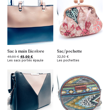
39,50 €.
29,50 €.
Sac à main Bicolore
Sac/pochette
49,50
€
Le
45,00
€
Le
32,50
€
Les sacs portés épaule
prix
prix
Les pochettes
initial
actuel
était :
est :
49,50 €.
45,00 €.