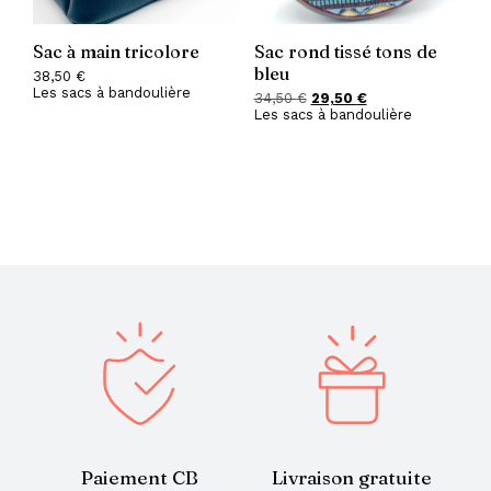
Sac à main tricolore
Sac rond tissé tons de
bleu
38,50
€
Les sacs à bandoulière
34,50
€
Le
29,50
€
Le
Les sacs à bandoulière
prix
prix
initial
actuel
était :
est :
34,50 €.
29,50 €.
Paiement CB
Livraison gratuite