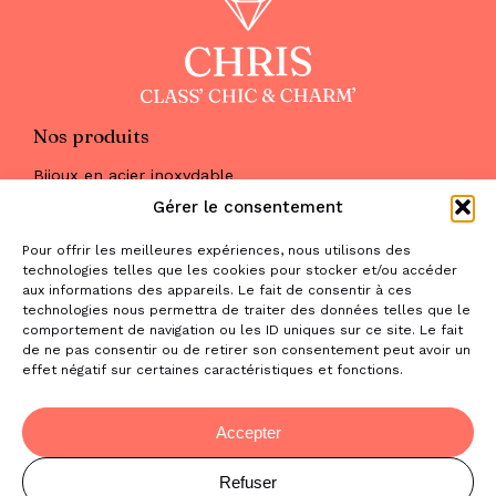
Nos produits
Bijoux en acier inoxydable
Les parures
Gérer le consentement
Pierres naturelles
Maquillage
Pour offrir les meilleures expériences, nous utilisons des
Parfums
technologies telles que les cookies pour stocker et/ou accéder
Nous trouver
aux informations des appareils. Le fait de consentir à ces
& nous contacter
technologies nous permettra de traiter des données telles que le
comportement de navigation ou les ID uniques sur ce site. Le fait
2 place de la Liberté
de ne pas consentir ou de retirer son consentement peut avoir un
31470 Saint-Lys
effet négatif sur certaines caractéristiques et fonctions.
contact@la-boutique-cadeaux.com
06 52 05 69 65
Accepter
Refuser