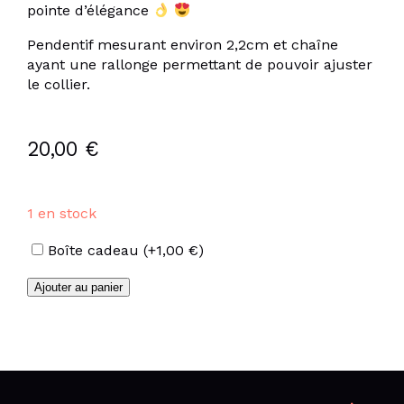
pointe d’élégance
Pendentif mesurant environ 2,2cm et chaîne
ayant une rallonge permettant de pouvoir ajuster
le collier.
20,00
€
1 en stock
Options
Boîte cadeau
(+
1,00
€
)
quantité
Ajouter au panier
de
Collier
pendentif
croisé
en
acier