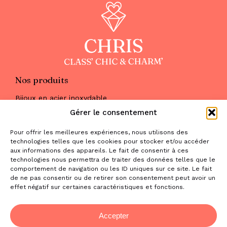
Nos produits
Bijoux en acier inoxydable
Les parures
Gérer le consentement
Pierres naturelles
Maquillage
Pour offrir les meilleures expériences, nous utilisons des
Parfums
technologies telles que les cookies pour stocker et/ou accéder
Nous trouver
aux informations des appareils. Le fait de consentir à ces
& nous contacter
technologies nous permettra de traiter des données telles que le
comportement de navigation ou les ID uniques sur ce site. Le fait
2 place de la Liberté
de ne pas consentir ou de retirer son consentement peut avoir un
effet négatif sur certaines caractéristiques et fonctions.
31470 Saint-Lys
contact@la-boutique-cadeaux.com
06 52 05 69 65
Accepter