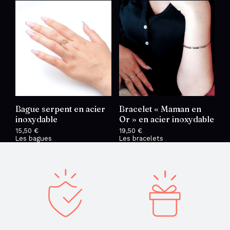
Bague serpent en acier
Bracelet « Maman en
inoxydable
Or » en acier inoxydable
15,50
€
19,50
€
Les bagues
Les bracelets