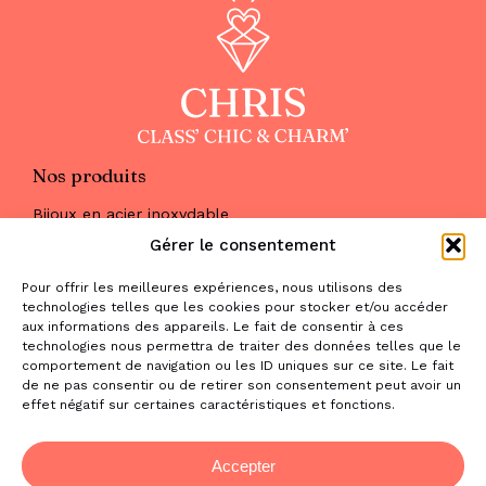
Nos produits
Bijoux en acier inoxydable
Les parures
Gérer le consentement
Pierres naturelles
Maquillage
Pour offrir les meilleures expériences, nous utilisons des
Parfums
technologies telles que les cookies pour stocker et/ou accéder
Nous trouver
aux informations des appareils. Le fait de consentir à ces
& nous contacter
technologies nous permettra de traiter des données telles que le
comportement de navigation ou les ID uniques sur ce site. Le fait
2 place de la Liberté
de ne pas consentir ou de retirer son consentement peut avoir un
effet négatif sur certaines caractéristiques et fonctions.
31470 Saint-Lys
contact@la-boutique-cadeaux.com
06 52 05 69 65
Accepter