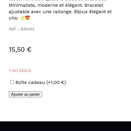
Minimaliste, moderne et élégant. Bracelet
ajustable avec une rallonge. Bijoux élégant et
chic
Réf. : BRA62
15,50
€
1 en stock
Options
Boîte cadeau
(+
1,00
€
)
quantité
Ajouter au panier
de
Bracelet
pastilles
en
acier
inoxydable