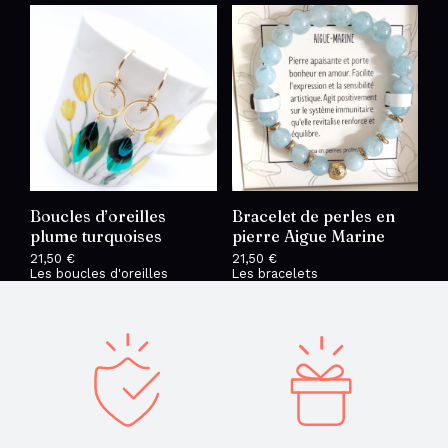
Boucles d’oreilles
Bracelet de perles en
plume turquoises
pierre Aigue Marine
21,50
€
21,50
€
Les boucles d'oreilles
Les bracelets