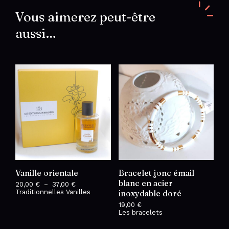
doré
Vous aimerez peut-être
aussi…
Vanille orientale
Bracelet jonc émail
blanc en acier
20,00
€
–
37,00
€
Plage
Traditionnelles Vanilles
de
inoxydable doré
prix :
19,00
€
20,00 €
Les bracelets
à
37,00 €