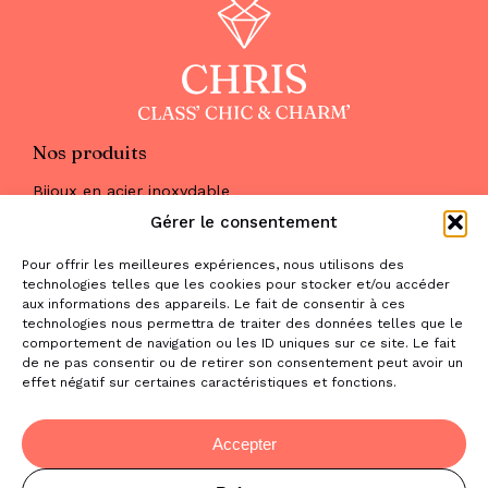
Nos produits
Bijoux en acier inoxydable
Les parures
Gérer le consentement
Pierres naturelles
Maquillage
Pour offrir les meilleures expériences, nous utilisons des
Parfums
technologies telles que les cookies pour stocker et/ou accéder
Nous trouver
aux informations des appareils. Le fait de consentir à ces
& nous contacter
technologies nous permettra de traiter des données telles que le
comportement de navigation ou les ID uniques sur ce site. Le fait
2 place de la Liberté
de ne pas consentir ou de retirer son consentement peut avoir un
effet négatif sur certaines caractéristiques et fonctions.
31470 Saint-Lys
contact@la-boutique-cadeaux.com
06 52 05 69 65
Accepter