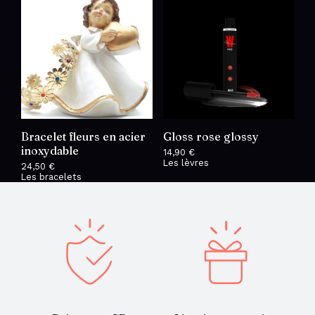
Bracelet fleurs en acier
Gloss rose glossy
inoxydable
14,90
€
Les lèvres
24,50
€
Les bracelets