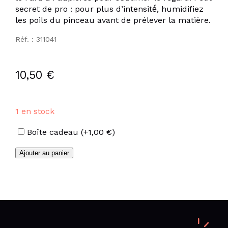
secret de pro : pour plus d’intensité́, humidifiez
les poils du pinceau avant de prélever la matière.
Réf. : 311041
10,50
€
1 en stock
Options
Boîte cadeau
(+
1,00
€
)
quantité
Ajouter au panier
de
Fards
à
paupières
marron
doré
nacré