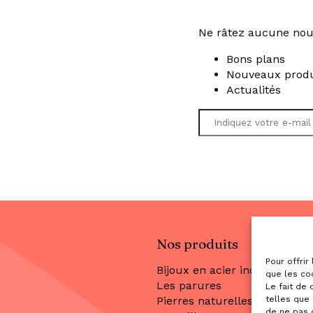
Ne râtez aucune nou
Bons plans
Nouveaux produ
Actualités
Nos produits
Pour offrir
Bijoux en acier inoxydable
que les co
Les parures
Le fait de
Pierres naturelles
telles que 
de ne pas 