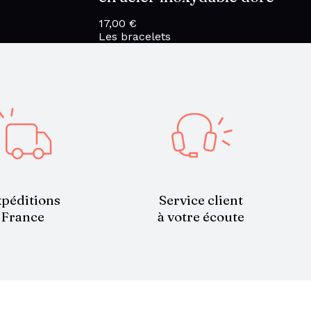
17,00
€
Les bracelets
 €
€
Service client
péditions
à votre écoute
France