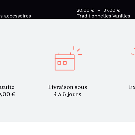
20,00
€
–
37,00
€
Plage
s accessoires
Traditionnelles Vanilles
de
prix :
20,00
à
37,00 
atuite
Livraison sous
Ex
9,00 €
4 à 6 jours