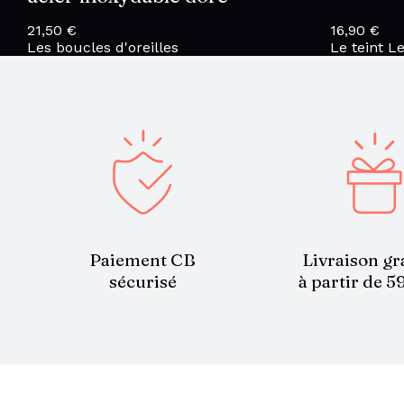
21,50
€
16,90
€
Les boucles d'oreilles
Le teint
Le
Paiement CB
Livraison gr
sécurisé
à partir de 5