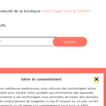
veauté de la boutique
Chris Class’ Chic & Charm’
its
Gérer le consentement
Nous trouver
& nous contacter
 les meilleures expériences, nous utilisons des technologies telles
okies pour stocker et/ou accéder aux informations des appareils.
2 place de la Liberté
 consentir à ces technologies nous permettra de traiter des données
le comportement de navigation ou les ID uniques sur ce site. Le fait
31470 Saint-Lys
consentir ou de retirer son consentement peut avoir un effet