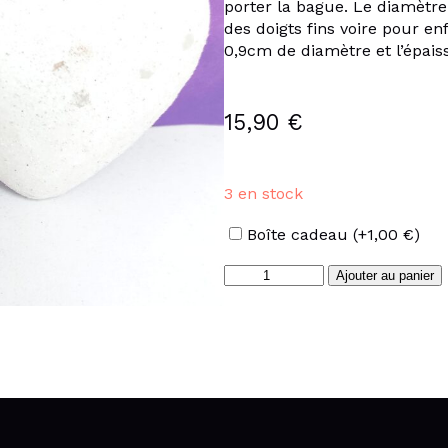
porter la bague. Le diamètre
des doigts fins voire pour en
0,9cm de diamètre et l’épais
15,90
€
3 en stock
Options
Boîte cadeau
(+
1,00
€
)
quantité
Ajouter au panier
de
Bague
pampille
en
acier
inoxydable