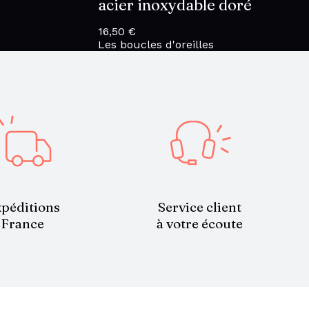
acier inoxydable doré
16,50
€
Les boucles d'oreilles
Service client
péditions
à votre écoute
France