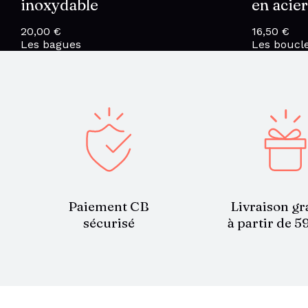
inoxydable
en acie
20,00
€
16,50
€
Les bagues
Les boucle
Paiement CB
Livraison gr
sécurisé
à partir de 5