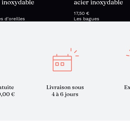
r inoxydable
acier inoxydable
17,50
€
s d'oreilles
Les bagues
atuite
Livraison sous
Ex
9,00 €
4 à 6 jours