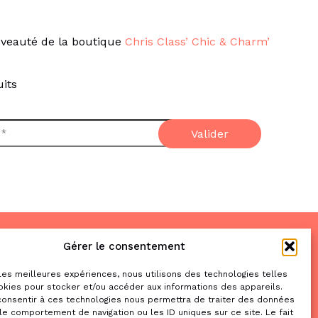
veauté de la boutique
Chris Class’ Chic & Charm’
its
Gérer le consentement
Nous trouver
& nous contacter
 les meilleures expériences, nous utilisons des technologies telles
okies pour stocker et/ou accéder aux informations des appareils.
2 place de la Liberté
 consentir à ces technologies nous permettra de traiter des données
le comportement de navigation ou les ID uniques sur ce site. Le fait
31470 Saint-Lys