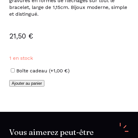
gravures en formes de fléchages sur tout le
bracelet, large de 1,15cm. Bijoux moderne, simple
et distingué.
21,50
€
1 en stock
Options
Boîte cadeau
(+
1,00
€
)
quantité
Ajouter au panier
de
Bracelet
épis
en
acier
inoxydable
Vous aimerez peut-être