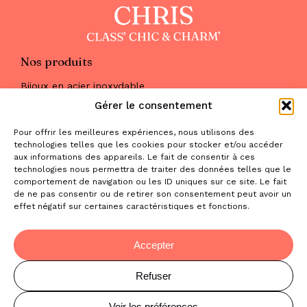
Nos produits
Bijoux en acier inoxydable
Les parures
Gérer le consentement
Pierres naturelles
Maquillage
Pour offrir les meilleures expériences, nous utilisons des
Parfums
technologies telles que les cookies pour stocker et/ou accéder
Nous trouver
aux informations des appareils. Le fait de consentir à ces
& nous contacter
technologies nous permettra de traiter des données telles que le
comportement de navigation ou les ID uniques sur ce site. Le fait
2 place de la Liberté
de ne pas consentir ou de retirer son consentement peut avoir un
effet négatif sur certaines caractéristiques et fonctions.
31470 Saint-Lys
contact@la-boutique-cadeaux.com
06 52 05 69 65
Accepter
Refuser
© Copyright Chris Class' Chic & Charm'
Mentions légales
Voir les préférences