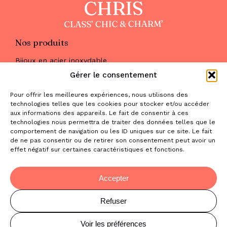
Nos produits
Bijoux en acier inoxydable
Les parures
Gérer le consentement
Pierres naturelles
Maquillage
Pour offrir les meilleures expériences, nous utilisons des
Parfums
technologies telles que les cookies pour stocker et/ou accéder
Nous trouver
aux informations des appareils. Le fait de consentir à ces
& nous contacter
technologies nous permettra de traiter des données telles que le
comportement de navigation ou les ID uniques sur ce site. Le fait
2 place de la Liberté
de ne pas consentir ou de retirer son consentement peut avoir un
effet négatif sur certaines caractéristiques et fonctions.
31470 Saint-Lys
contact@la-boutique-cadeaux.com
06 52 05 69 65
Accepter
Refuser
© Copyright Chris Class' Chic & Charm'
Mentions légales
Voir les préférences