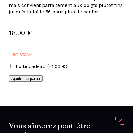
mais convient parfaitement aux doigts plutôt fins
jusqu’à la taille 56 pour plus de confort.
18,00
€
1 en stock
Options
Boîte cadeau
(+
1,00
€
)
quantité
Ajouter au panier
de
Bague
géométrique
en
acier
inoxydable
Vous aimerez peut-être