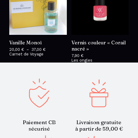
Vanille Monoï
Vernis couleur « Corail
nacré »
20,00
€
–
37,00
€
Plage
Carnet de Voyage
de
7,90
€
prix :
Les ongles
20,00 €
à
37,00 €
Paiement CB
Livraison gratuite
sécurisé
à partir de 59,00 €