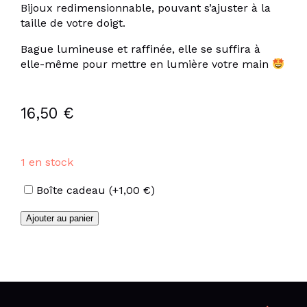
Bijoux redimensionnable, pouvant s’ajuster à la
taille de votre doigt.
Bague lumineuse et raffinée, elle se suffira à
elle-même pour mettre en lumière votre main
16,50
€
1 en stock
Options
Boîte cadeau
(+
1,00
€
)
quantité
Ajouter au panier
de
Bague
oeil
de
chat
turquoise