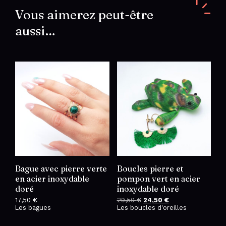
en
acier
Vous aimerez peut-être
inoxydable
aussi…
doré
Bague avec pierre verte
Boucles pierre et
en acier inoxydable
pompon vert en acier
doré
inoxydable doré
17,50
€
29,50
€
Le
24,50
€
Le
Les bagues
Les boucles d'oreilles
prix
prix
initial
actuel
était :
est :