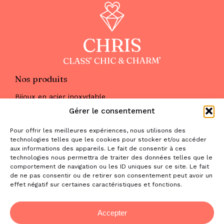
Nos produits
Bijoux en acier inoxydable
Les parures
Gérer le consentement
Pierres naturelles
Maquillage
Pour offrir les meilleures expériences, nous utilisons des
Parfums
technologies telles que les cookies pour stocker et/ou accéder
Nous trouver
aux informations des appareils. Le fait de consentir à ces
& nous contacter
technologies nous permettra de traiter des données telles que le
comportement de navigation ou les ID uniques sur ce site. Le fait
2 place de la Liberté
de ne pas consentir ou de retirer son consentement peut avoir un
effet négatif sur certaines caractéristiques et fonctions.
31470 Saint-Lys
contact@la-boutique-cadeaux.com
06 52 05 69 65
Accepter