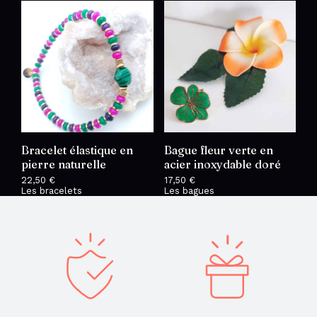
29,50 €.
24,50 €.
Bracelet élastique en
Bague fleur verte en
pierre naturelle
acier inoxydable doré
22,50
€
17,50
€
Les bracelets
Les bagues