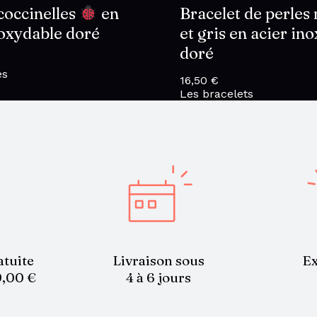
coccinelles
en
Bracelet de perles
noxydable doré
et gris en acier in
doré
es
16,50
€
Les bracelets
atuite
Livraison sous
Ex
9,00 €
4 à 6 jours