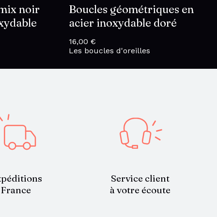
 mix noir
Boucles géométriques en
oxydable
acier inoxydable doré
16,00
€
Les boucles d'oreilles
Service client
péditions
à votre écoute
France