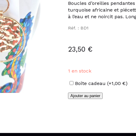
Boucles d’oreilles pendantes
turquoise africaine et piécet
à l’eau et ne noircit pas. Lo
Réf. : BD1
23,50
€
1 en stock
Options
Boîte cadeau
(+
1,00
€
)
quantité
Ajouter au panier
de
Boucles
d'oreilles
pierre
turquoise
africaine
en