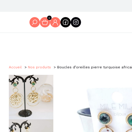
0
Accueil
Nos produits
Boucles d’oreilles pierre turquoise afric