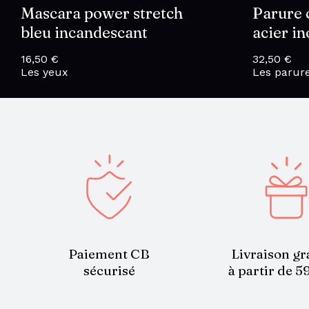
Mascara power stretch
Parure 
bleu incandescant
acier i
16,50
€
32,50
€
Les yeux
Les parur
Paiement CB
Livraison gr
sécurisé
à partir de 5