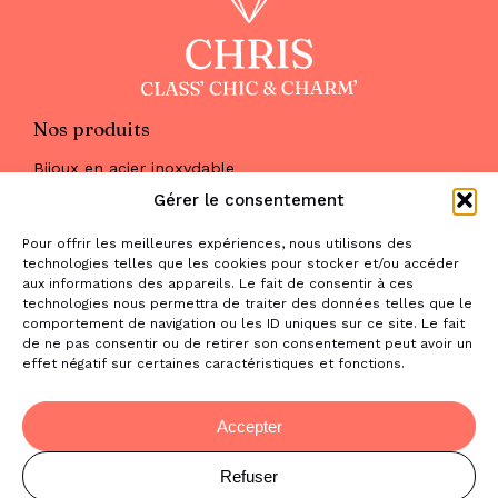
Nos produits
Bijoux en acier inoxydable
Les parures
Gérer le consentement
Pierres naturelles
Maquillage
Pour offrir les meilleures expériences, nous utilisons des
Parfums
technologies telles que les cookies pour stocker et/ou accéder
Nous trouver
aux informations des appareils. Le fait de consentir à ces
& nous contacter
technologies nous permettra de traiter des données telles que le
comportement de navigation ou les ID uniques sur ce site. Le fait
2 place de la Liberté
de ne pas consentir ou de retirer son consentement peut avoir un
effet négatif sur certaines caractéristiques et fonctions.
31470 Saint-Lys
contact@la-boutique-cadeaux.com
06 52 05 69 65
Accepter
Refuser