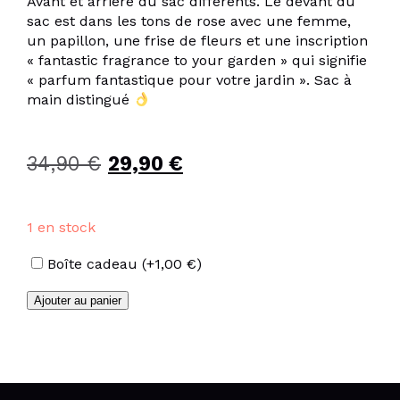
Avant et arrière du sac différents. Le devant du
sac est dans les tons de rose avec une femme,
un papillon, une frise de fleurs et une inscription
« fantastic fragrance to your garden » qui signifie
« parfum fantastique pour votre jardin ». Sac à
main distingué
34,90
€
Le
29,90
€
Le
prix
prix
initial
actuel
1 en stock
était :
est :
Options
Boîte cadeau
(+
1,00
€
)
34,90 €.
29,90 €.
quantité
Ajouter au panier
de
Sac
à
main
marque