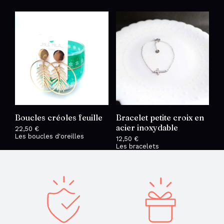
à
37,00 €
Boucles créoles feuille
Bracelet petite croix en
acier inoxydable
22,50
€
Les boucles d'oreilles
12,50
€
Les bracelets