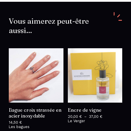
Vous aimerez peut-être
aussi…
Bague croix strassée en
Encre de vigne
acier inoxydable
20,00
€
–
37,00
€
Plage
Le Verger
de
14,50
€
prix :
Les bagues
20,00 €