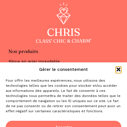
Nos produits
Bijoux en acier inoxydable
Les parures
Gérer le consentement
Pierres naturelles
Maquillage
Pour offrir les meilleures expériences, nous utilisons des
Parfums
technologies telles que les cookies pour stocker et/ou accéder
Nous trouver
aux informations des appareils. Le fait de consentir à ces
& nous contacter
technologies nous permettra de traiter des données telles que le
comportement de navigation ou les ID uniques sur ce site. Le fait
2 place de la Liberté
de ne pas consentir ou de retirer son consentement peut avoir un
effet négatif sur certaines caractéristiques et fonctions.
31470 Saint-Lys
contact@la-boutique-cadeaux.com
06 52 05 69 65