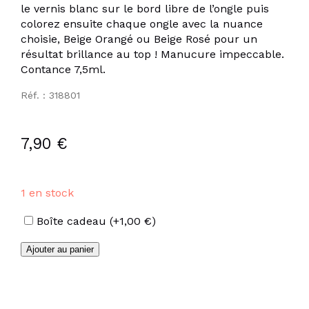
le vernis blanc sur le bord libre de l’ongle puis
colorez ensuite chaque ongle avec la nuance
choisie, Beige Orangé ou Beige Rosé pour un
résultat brillance au top ! Manucure impeccable.
Contance 7,5ml.
Réf. : 318801
7,90
€
1 en stock
Options
Boîte cadeau
(+
1,00
€
)
quantité
Ajouter au panier
de
Vernis
French
blanc