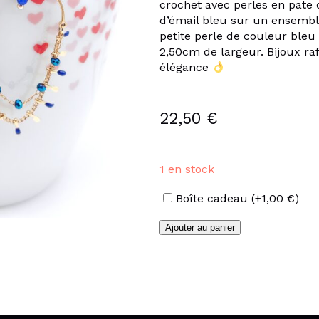
crochet avec perles en pate 
d’émail bleu sur un ensembl
petite perle de couleur ble
2,50cm de largeur. Bijoux ra
élégance
22,50
€
1 en stock
Options
Boîte cadeau
(+
1,00
€
)
quantité
Ajouter au panier
de
Boucles
d'oreilles
2
chaînettes