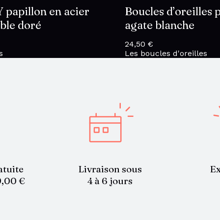
Y papillon en acier
Boucles d’oreilles 
ble doré
agate blanche
24,50
€
s
Les boucles d'oreilles
atuite
Livraison sous
Ex
9,00 €
4 à 6 jours