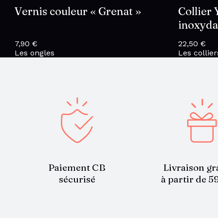
Vernis couleur « Grenat »
Collier 
inoxyda
7,90
€
22,50
€
Les ongles
Les collier
Paiement CB
Livraison gr
sécurisé
à partir de 5