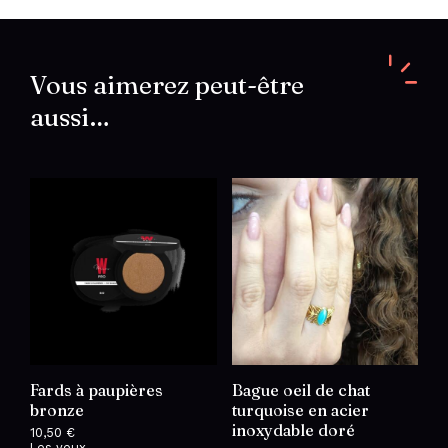
strass
en
acier
inoxydable
doré
Vous aimerez peut-être
aussi…
Fards à paupières
Bague oeil de chat
bronze
turquoise en acier
inoxydable doré
10,50
€
Les yeux