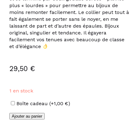
plus « lourdes » pour permettre au bijoux de
moins remonter facilement. Le collier peut tout à
fait également se porter sans le noyer, en me
laissant de part et d’autre des épaules. Bijoux
original, singulier et tendance. Il égayera
facilement vos tenues avec beaucoup de classe
et d’élégance
29,50
€
1 en stock
Options
Boîte cadeau
(+
1,00
€
)
quantité
Ajouter au panier
de
Sautoir
multi-