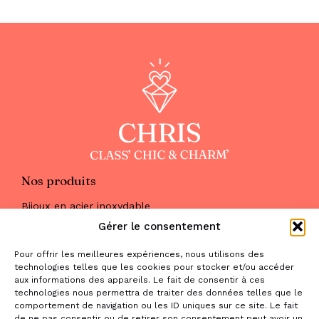
Nos produits
Bijoux en acier inoxydable
Les parures
Gérer le consentement
Pierres naturelles
Maquillage
Pour offrir les meilleures expériences, nous utilisons des
Parfums
technologies telles que les cookies pour stocker et/ou accéder
Nous trouver
aux informations des appareils. Le fait de consentir à ces
& nous contacter
technologies nous permettra de traiter des données telles que le
comportement de navigation ou les ID uniques sur ce site. Le fait
2 place de la Liberté
de ne pas consentir ou de retirer son consentement peut avoir un