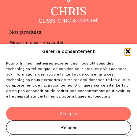
Nos produits
Bijoux en acier inoxydable
Les parures
Gérer le consentement
Pierres naturelles
Maquillage
Pour offrir les meilleures expériences, nous utilisons des
Parfums
technologies telles que les cookies pour stocker et/ou accéder
Nous trouver
aux informations des appareils. Le fait de consentir à ces
& nous contacter
technologies nous permettra de traiter des données telles que le
comportement de navigation ou les ID uniques sur ce site. Le fait
2 place de la Liberté
de ne pas consentir ou de retirer son consentement peut avoir un
effet négatif sur certaines caractéristiques et fonctions.
31470 Saint-Lys
contact@la-boutique-cadeaux.com
06 52 05 69 65
Accepter
Refuser
© Copyright Chris Class' Chic & Charm'