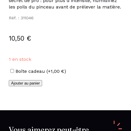
secret de pro : pour plus d’intensité́, humidifiez
les poils du pinceau avant de prélever la matière.
Réf. : 311046
10,50
€
1 en stock
Options
Boîte cadeau
(+
1,00
€
)
quantité
Ajouter au panier
de
Fards
à
paupières
violet
foncé
Vous aimerez peut-être