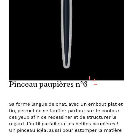
Pinceau paupières n°6
Sa forme langue de chat, avec un embout plat et
fin, permet de se faufiler partout sur le contour
des yeux afin de redessiner et de structurer le
regard. L’outil parfait sur les petites paupières !
Un pinceau idéal aussi pour estomper la matière