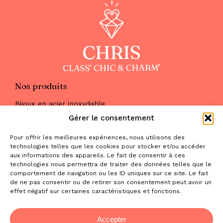
Nos produits
Bijoux en acier inoxydable
Les parures
Gérer le consentement
Pierres naturelles
Maquillage
Pour offrir les meilleures expériences, nous utilisons des
Parfums
technologies telles que les cookies pour stocker et/ou accéder
Nous trouver
aux informations des appareils. Le fait de consentir à ces
& nous contacter
technologies nous permettra de traiter des données telles que le
comportement de navigation ou les ID uniques sur ce site. Le fait
2 place de la Liberté
de ne pas consentir ou de retirer son consentement peut avoir un
effet négatif sur certaines caractéristiques et fonctions.
31470 Saint-Lys
contact@la-boutique-cadeaux.com
06 52 05 69 65
Accepter