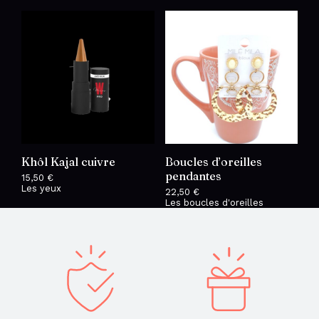
Khôl Kajal cuivre
Boucles d’oreilles
pendantes
15,50
€
Les yeux
22,50
€
Les boucles d'oreilles