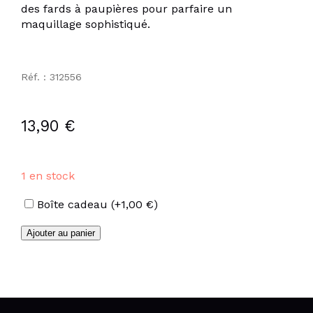
des fards à paupières pour parfaire un
maquillage sophistiqué.
Réf. : 312556
13,90
€
1 en stock
Options
Boîte cadeau
(+
1,00
€
)
quantité
Ajouter au panier
de
Pinceau
paupières
n°6