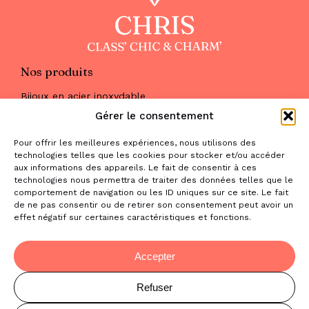
Nos produits
Bijoux en acier inoxydable
Les parures
Gérer le consentement
Pierres naturelles
Maquillage
Pour offrir les meilleures expériences, nous utilisons des
Parfums
technologies telles que les cookies pour stocker et/ou accéder
Nous trouver
aux informations des appareils. Le fait de consentir à ces
& nous contacter
technologies nous permettra de traiter des données telles que le
comportement de navigation ou les ID uniques sur ce site. Le fait
2 place de la Liberté
de ne pas consentir ou de retirer son consentement peut avoir un
effet négatif sur certaines caractéristiques et fonctions.
31470 Saint-Lys
contact@la-boutique-cadeaux.com
06 52 05 69 65
Accepter
Refuser
© Copyright Chris Class' Chic & Charm'