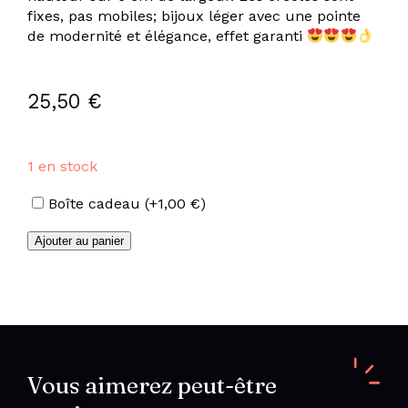
fixes, pas mobiles; bijoux léger avec une pointe
de modernité et élégance, effet garanti
25,50
€
1 en stock
Options
Boîte cadeau
(+
1,00
€
)
quantité
Ajouter au panier
de
Multi
créoles
en
acier
inoxydable
doré
Vous aimerez peut-être