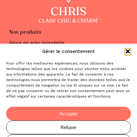
Nos produits
Bijoux en acier inoxydable
Les parures
Gérer le consentement
Pierres naturelles
Maquillage
Pour offrir les meilleures expériences, nous utilisons des
Parfums
technologies telles que les cookies pour stocker et/ou accéder
Nous trouver
aux informations des appareils. Le fait de consentir à ces
& nous contacter
technologies nous permettra de traiter des données telles que le
comportement de navigation ou les ID uniques sur ce site. Le fait
2 place de la Liberté
de ne pas consentir ou de retirer son consentement peut avoir un
effet négatif sur certaines caractéristiques et fonctions.
31470 Saint-Lys
contact@la-boutique-cadeaux.com
06 52 05 69 65
Accepter
Refuser
© Copyright Chris Class' Chic & Charm'