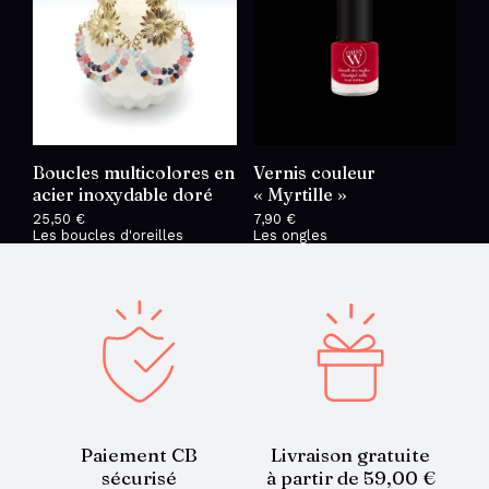
Boucles multicolores en
Vernis couleur
acier inoxydable doré
« Myrtille »
25,50
€
7,90
€
Les boucles d'oreilles
Les ongles
Paiement CB
Livraison gratuite
sécurisé
à partir de 59,00 €