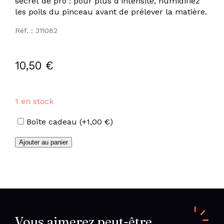
secret de pro : pour plus d’intensité́, humidifiez
les poils du pinceau avant de prélever la matière.
Réf. : 311082
10,50
€
1 en stock
Options
Boîte cadeau
(+
1,00
€
)
quantité
Ajouter au panier
de
Fards
à
paupières
rouge
brique
Vous aimerez peut-être