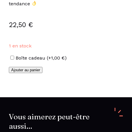
tendance
22,50
€
1 en stock
Options
Boîte cadeau
(+
1,00
€
)
quantité
Ajouter au panier
de
Boucles
créoles
feuille
Vous aimerez peut-être
aussi…