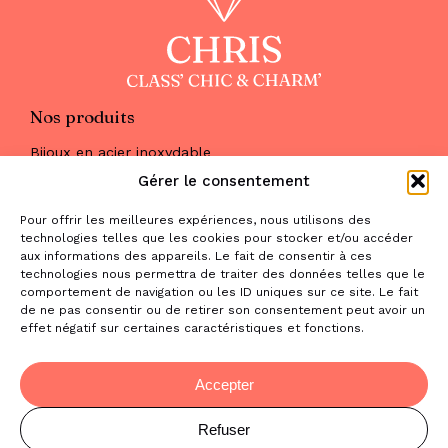
Nos produits
Bijoux en acier inoxydable
Les parures
Gérer le consentement
Pierres naturelles
Maquillage
Pour offrir les meilleures expériences, nous utilisons des
Parfums
technologies telles que les cookies pour stocker et/ou accéder
Nous trouver
aux informations des appareils. Le fait de consentir à ces
& nous contacter
technologies nous permettra de traiter des données telles que le
comportement de navigation ou les ID uniques sur ce site. Le fait
2 place de la Liberté
de ne pas consentir ou de retirer son consentement peut avoir un
effet négatif sur certaines caractéristiques et fonctions.
31470 Saint-Lys
contact@la-boutique-cadeaux.com
06 52 05 69 65
Accepter
Refuser