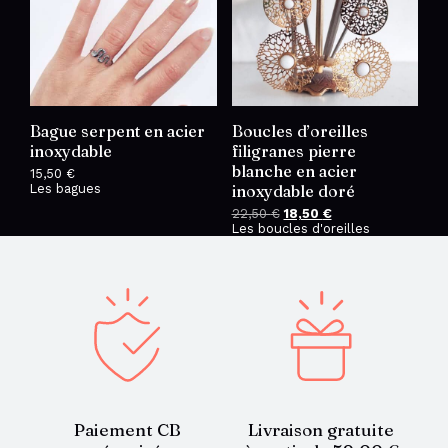
Bague serpent en acier
Boucles d’oreilles
inoxydable
filigranes pierre
blanche en acier
15,50
€
Les bagues
inoxydable doré
22,50
€
Le
18,50
€
Le
Les boucles d'oreilles
prix
prix
initial
actuel
était :
est :
22,50 €.
18,50 €.
Paiement CB
Livraison gratuite