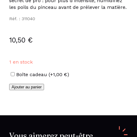
secret de pro : pour plus d’intensité́, humidifiez
les poils du pinceau avant de prélever la matière.
Réf. : 311040
10,50
€
1 en stock
Options
Boîte cadeau
(+
1,00
€
)
quantité
Ajouter au panier
de
Fards
à
paupières
gris
bleu
nacré
Vous aimerez peut-être