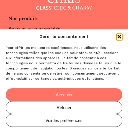
Nos produits
Bijoux en acier inoxydable
Les parures
Gérer le consentement
Pierres naturelles
Maquillage
Pour offrir les meilleures expériences, nous utilisons des
Parfums
technologies telles que les cookies pour stocker et/ou accéder
Nous trouver
aux informations des appareils. Le fait de consentir à ces
& nous contacter
technologies nous permettra de traiter des données telles que le
comportement de navigation ou les ID uniques sur ce site. Le fait
2 place de la Liberté
de ne pas consentir ou de retirer son consentement peut avoir un
effet négatif sur certaines caractéristiques et fonctions.
31470 Saint-Lys
contact@la-boutique-cadeaux.com
06 52 05 69 65
Accepter
Refuser
© Copyright Chris Class' Chic & Charm'
Mentions légales
Voir les préférences
Plan du site