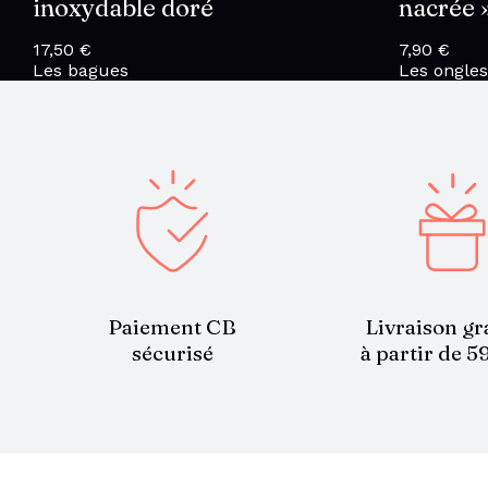
inoxydable doré
nacrée 
17,50
€
7,90
€
Les bagues
Les ongles
Paiement CB
Livraison gr
sécurisé
à partir de 5