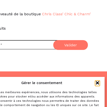
veauté de la boutique
Chris Class’ Chic & Charm’
its
Gérer le consentement
Nous trouver
& nous contacter
 les meilleures expériences, nous utilisons des technologies telles
okies pour stocker et/ou accéder aux informations des appareils.
2 place de la Liberté
 consentir à ces technologies nous permettra de traiter des données
le comportement de navigation ou les ID uniques sur ce site. Le fait
31470 Saint-Lys