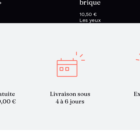
»
brique
10,50
€
Les yeux
atuite
Livraison sous
Ex
9,00 €
4 à 6 jours