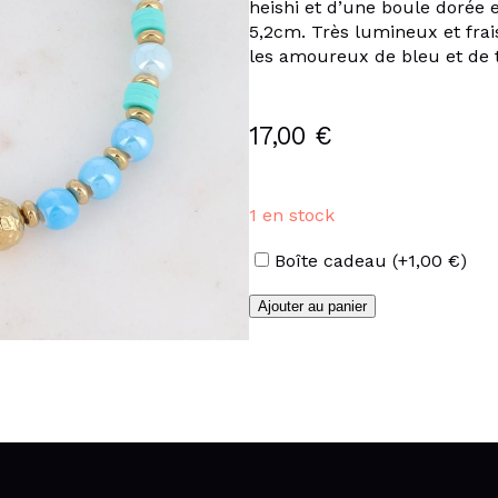
heishi et d’une boule dorée 
5,2cm. Très lumineux et frai
les amoureux de bleu et de
17,00
€
1 en stock
Options
Boîte cadeau
(+
1,00
€
)
quantité
Ajouter au panier
de
Bracelet
perles
céramiques
tons
de
bleu