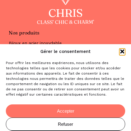
Nos produits
Bijoux en acier inoxydable
Les parures
Gérer le consentement
Pierres naturelles
Maquillage
Pour offrir les meilleures expériences, nous utilisons des
Parfums
technologies telles que les cookies pour stocker et/ou accéder
Nous trouver
aux informations des appareils. Le fait de consentir à ces
& nous contacter
technologies nous permettra de traiter des données telles que le
comportement de navigation ou les ID uniques sur ce site. Le fait
2 place de la Liberté
de ne pas consentir ou de retirer son consentement peut avoir un
effet négatif sur certaines caractéristiques et fonctions.
31470 Saint-Lys
contact@la-boutique-cadeaux.com
06 52 05 69 65
Accepter
Refuser
© Copyright Chris Class' Chic & Charm'