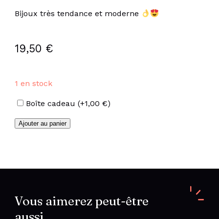
Bijoux très tendance et moderne
19,50
€
1 en stock
Options
Boîte cadeau
(+
1,00
€
)
quantité
Ajouter au panier
de
Collier
Y
maille
marine
en
acier
inoxydable
Vous aimerez peut-être
doré
aussi…