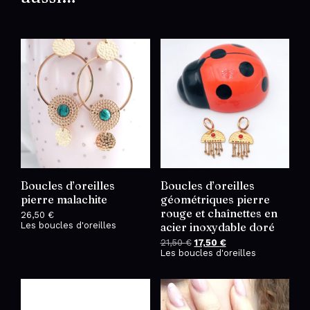
Boucles d’oreilles
Boucles d’oreilles
pierre malachite
géométriques pierre
rouge et chaînettes en
26,50
€
Les boucles d'oreilles
acier inoxydable doré
21,50
€
Le
17,50
€
Le
Les boucles d'oreilles
prix
prix
initial
actuel
était :
est :
21,50 €.
17,50 €.