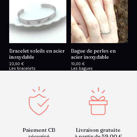
Bracelet soleils en acier
Bague de perles en
inoxydable
acier inoxydable
23,50
€
10,00
€
Les bracelets
Les bagues
Paiement CB
Livraison gratuite
sécurisé
à partir de 59,00 €