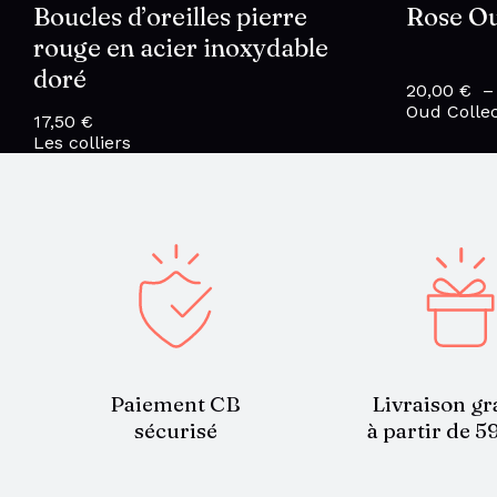
Boucles d’oreilles pierre
Rose O
rouge en acier inoxydable
doré
20,00
€
Oud Collec
17,50
€
Les colliers
Paiement CB
Livraison gr
sécurisé
à partir de 5