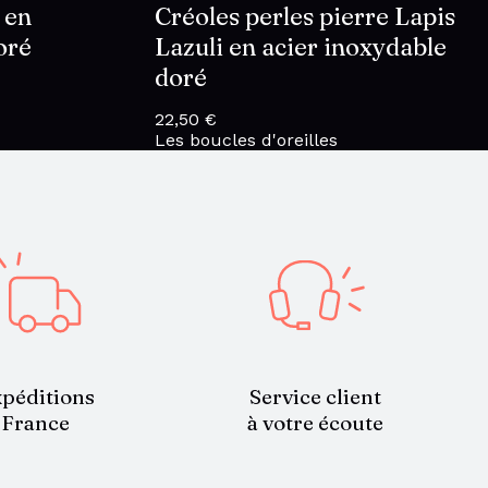
 en
Créoles perles pierre Lapis
oré
Lazuli en acier inoxydable
doré
22,50
€
Les boucles d'oreilles
Service client
péditions
à votre écoute
France