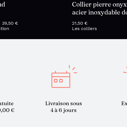
ud
Collier pierre onyx
acier inoxydable d
–
39,50
€
Plage
21,50
€
tion
de
Les colliers
prix :
20,00 €
à
39,50 €
atuite
Livraison sous
Ex
9,00 €
4 à 6 jours