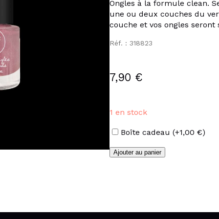
Ongles à la formule clean. S
une ou deux couches du vern
couche et vos ongles seront 
Réf. : 318823
7,90
€
1 en stock
Options
Boîte cadeau
(+
1,00
€
)
quantité
Ajouter au panier
de
Vernis
couleur
« Rose
poudré »