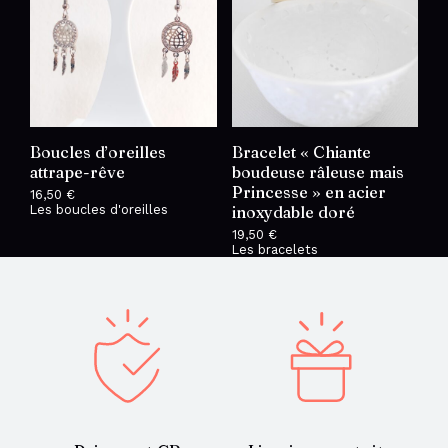
Boucles d’oreilles
Bracelet « Chiante
attrape-rêve
boudeuse râleuse mais
Princesse » en acier
16,50
€
Les boucles d'oreilles
inoxydable doré
19,50
€
Les bracelets