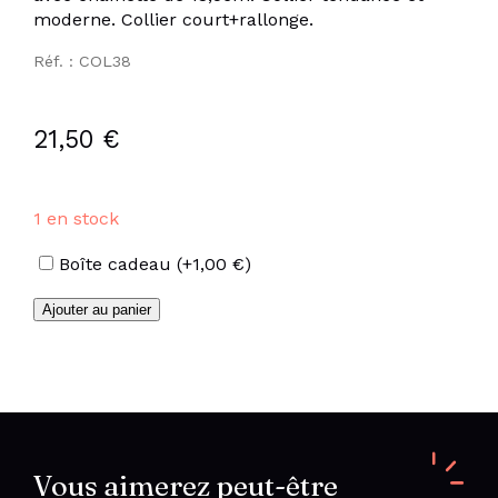
moderne. Collier court+rallonge.
Réf. : COL38
21,50
€
1 en stock
Options
Boîte cadeau
(+
1,00
€
)
quantité
Ajouter au panier
de
Collier
Y
pastilles
long
en
acier
inoxydable
Vous aimerez peut-être