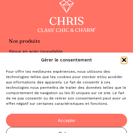
Nos produits
Bijoux en acier inoxydable
Les parures
Gérer le consentement
Pierres naturelles
Maquillage
Pour offrir les meilleures expériences, nous utilisons des
Parfums
technologies telles que les cookies pour stocker et/ou accéder
Nous trouver
aux informations des appareils. Le fait de consentir à ces
& nous contacter
technologies nous permettra de traiter des données telles que le
comportement de navigation ou les ID uniques sur ce site. Le fait
2 place de la Liberté
de ne pas consentir ou de retirer son consentement peut avoir un
effet négatif sur certaines caractéristiques et fonctions.
31470 Saint-Lys
contact@la-boutique-cadeaux.com
06 52 05 69 65
Accepter