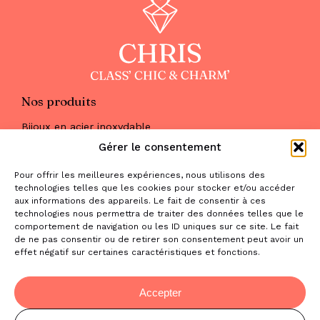
Nos produits
Bijoux en acier inoxydable
Les parures
Gérer le consentement
Pierres naturelles
Maquillage
Pour offrir les meilleures expériences, nous utilisons des
Parfums
technologies telles que les cookies pour stocker et/ou accéder
Nous trouver
aux informations des appareils. Le fait de consentir à ces
& nous contacter
technologies nous permettra de traiter des données telles que le
comportement de navigation ou les ID uniques sur ce site. Le fait
2 place de la Liberté
de ne pas consentir ou de retirer son consentement peut avoir un
effet négatif sur certaines caractéristiques et fonctions.
31470 Saint-Lys
contact@la-boutique-cadeaux.com
06 52 05 69 65
Accepter