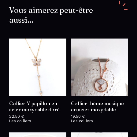
naturelle
et
Vous aimerez peut-être
acier
aussi…
inoxydable
Collier Y papillon en
Collier thème musique
acier inoxydable doré
en acier inoxydable
22,50
€
19,50
€
Les colliers
Les colliers