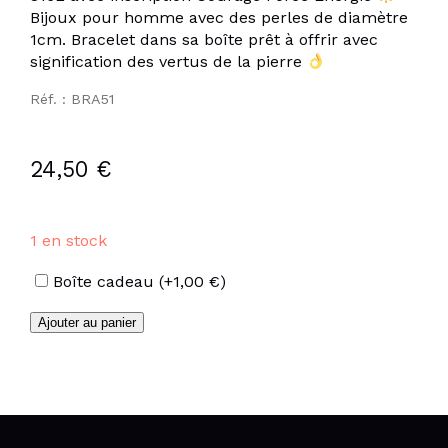
Bijoux pour homme avec des perles de diamètre
1cm. Bracelet dans sa boîte prêt à offrir avec
signification des vertus de la pierre
Réf. : BRA51
24,50
€
1 en stock
Options
Boîte cadeau
(+
1,00
€
)
quantité
Ajouter au panier
de
Bracelet
de
perles
en
pierre