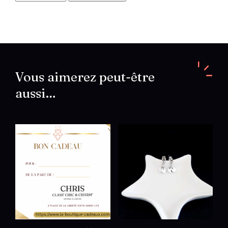
de
Boucles
d'oreilles
perles
agate
noire
Vous aimerez peut-être
aussi…