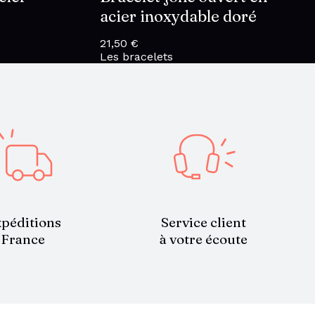
acier inoxydable doré
21,50
€
Les bracelets
Service client
péditions
à votre écoute
France