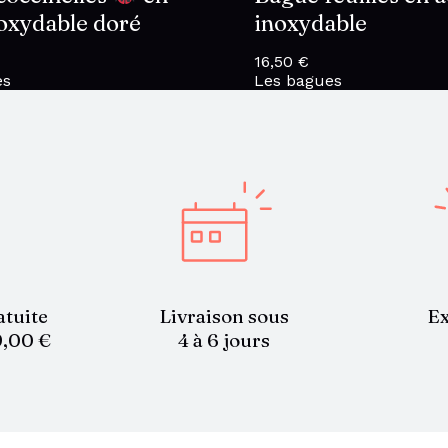
noxydable doré
inoxydable
16,50
€
es
Les bagues
atuite
Livraison sous
Ex
9,00 €
4 à 6 jours