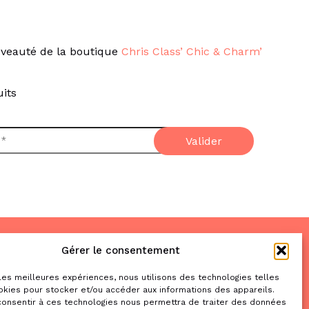
veauté de la boutique
Chris Class’ Chic & Charm’
its
Gérer le consentement
Nous trouver
& nous contacter
 les meilleures expériences, nous utilisons des technologies telles
okies pour stocker et/ou accéder aux informations des appareils.
2 place de la Liberté
 consentir à ces technologies nous permettra de traiter des données