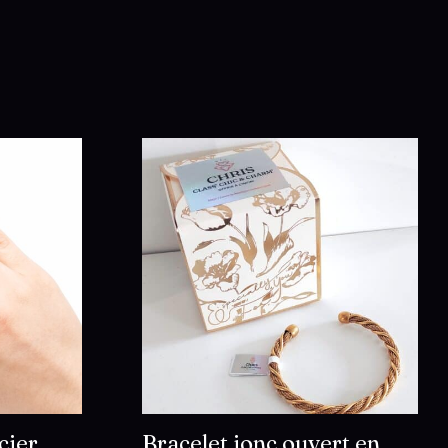
cier
Bracelet jonc ouvert en