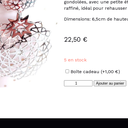
gondolées, avec une petite ét
raffiné, idéal pour rehausse
Dimensions: 6,5cm de hauteu
22,50
€
5 en stock
Options
Boîte cadeau
(+
1,00
€
)
quantité
Ajouter au panier
de
Boucles
d'oreilles
rosaces
couleur
argent