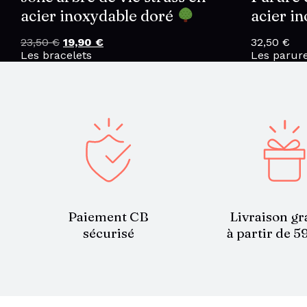
acier inoxydable doré
acier i
23,50
€
Le
19,90
€
Le
32,50
€
Les bracelets
prix
prix
Les parur
initial
actuel
était :
est :
23,50 €.
19,90 €.
Paiement CB
Livraison gr
sécurisé
à partir de 5