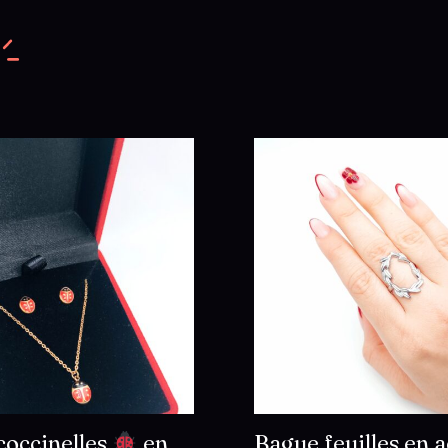
coccinelles
en
Bague feuilles en a