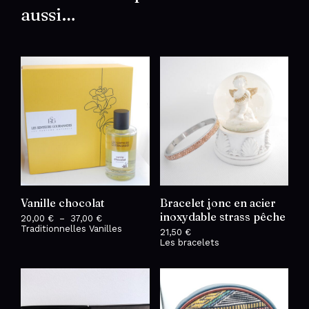
aussi…
Vanille chocolat
Bracelet jonc en acier
inoxydable strass pêche
20,00
€
–
37,00
€
Plage
Traditionnelles Vanilles
de
21,50
€
prix :
Les bracelets
20,00 €
à
37,00 €