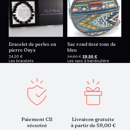
Bracelet de perles en
Sac rond tissé tons de
pierre Onyx
bleu
24,50
€
34,50
€
Le
29,50
€
Le
Les bracelets
Les sacs à bandoulière
prix
prix
initial
actuel
était :
est :
34,50 €.
29,50 €.
Paiement CB
Livraison gratuite
sécurisé
à partir de 59,00 €