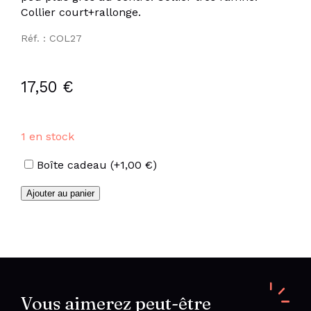
Collier court+rallonge.
Réf. : COL27
17,50
€
1 en stock
Options
Boîte cadeau
(+
1,00
€
)
quantité
Ajouter au panier
de
Collier
cœurs
en
acier
inoxydable
doré
Vous aimerez peut-être