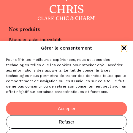
Nos produits
Bijoux en acier inoxydable
Les parures
Gérer le consentement
Pierres naturelles
Maquillage
Pour offrir les meilleures expériences, nous utilisons des
Parfums
technologies telles que les cookies pour stocker et/ou accéder
Nous trouver
aux informations des appareils. Le fait de consentir à ces
& nous contacter
technologies nous permettra de traiter des données telles que le
comportement de navigation ou les ID uniques sur ce site. Le fait
2 place de la Liberté
de ne pas consentir ou de retirer son consentement peut avoir un
effet négatif sur certaines caractéristiques et fonctions.
31470 Saint-Lys
contact@la-boutique-cadeaux.com
06 52 05 69 65
Accepter
Refuser
© Copyright Chris Class' Chic & Charm'