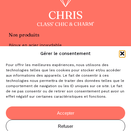
Nos produits
Bijoux en acier inoxydable
Les parures
Gérer le consentement
Pierres naturelles
Maquillage
Pour offrir les meilleures expériences, nous utilisons des
Parfums
technologies telles que les cookies pour stocker et/ou accéder
Nous trouver
aux informations des appareils. Le fait de consentir à ces
& nous contacter
technologies nous permettra de traiter des données telles que le
comportement de navigation ou les ID uniques sur ce site. Le fait
2 place de la Liberté
de ne pas consentir ou de retirer son consentement peut avoir un
effet négatif sur certaines caractéristiques et fonctions.
31470 Saint-Lys
contact@la-boutique-cadeaux.com
06 52 05 69 65
Accepter
Refuser