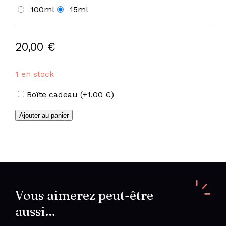
100ml
15ml
20,00
€
1 en stock
Options
Boîte cadeau
(+
1,00
€
)
quantité
Ajouter au panier
de
Rose
Oud
Vous aimerez peut-être
aussi…