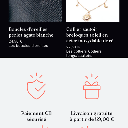
Boucles d’oreilles
Collier sautoir
perles agate blanche
breloques soleil en
acier inoxydable doré
24,50
€
Les boucles d'oreilles
27,50
€
Les colliers
Colliers
longs/sautoirs
Paiement CB
Livraison gratuite
sécurisé
à partir de 59,00 €