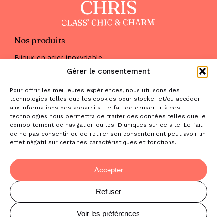
Nos produits
Bijoux en acier inoxydable
Les parures
Gérer le consentement
Pierres naturelles
Maquillage
Pour offrir les meilleures expériences, nous utilisons des
Parfums
technologies telles que les cookies pour stocker et/ou accéder
Nous trouver
aux informations des appareils. Le fait de consentir à ces
& nous contacter
technologies nous permettra de traiter des données telles que le
comportement de navigation ou les ID uniques sur ce site. Le fait
2 place de la Liberté
de ne pas consentir ou de retirer son consentement peut avoir un
effet négatif sur certaines caractéristiques et fonctions.
31470 Saint-Lys
contact@la-boutique-cadeaux.com
06 52 05 69 65
Accepter
Refuser
© Copyright Chris Class' Chic & Charm'
Mentions légales
Voir les préférences