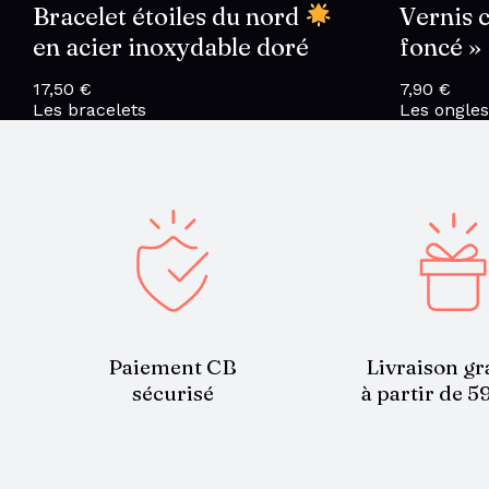
Bracelet étoiles du nord
Vernis 
en acier inoxydable doré
foncé »
17,50
€
7,90
€
Les bracelets
Les ongles
Paiement CB
Livraison gr
sécurisé
à partir de 5