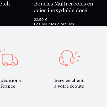
etch
Boucles Multi créoles en
acier inoxydable doré
22,50
€
Les boucles d'oreilles
Service client
péditions
à votre écoute
France