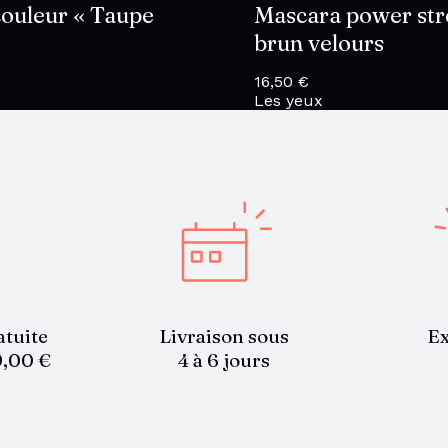
couleur « Taupe
Mascara power str
brun velours
16,50
€
Les yeux
atuite
Livraison sous
Ex
9,00 €
4 à 6 jours