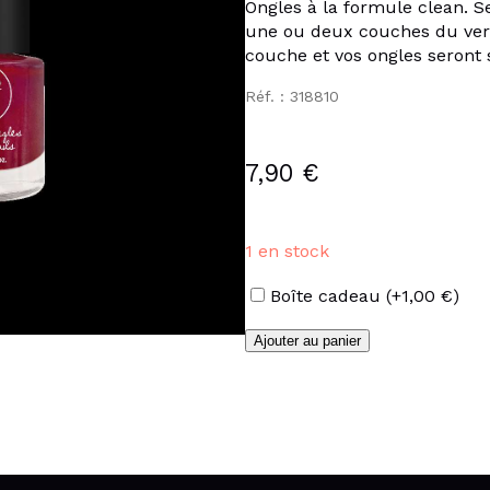
Ongles à la formule clean. S
une ou deux couches du vern
couche et vos ongles seront 
Réf. : 318810
7,90
€
1 en stock
Options
Boîte cadeau
(+
1,00
€
)
quantité
Ajouter au panier
de
Vernis
couleur
« Rose
métal »