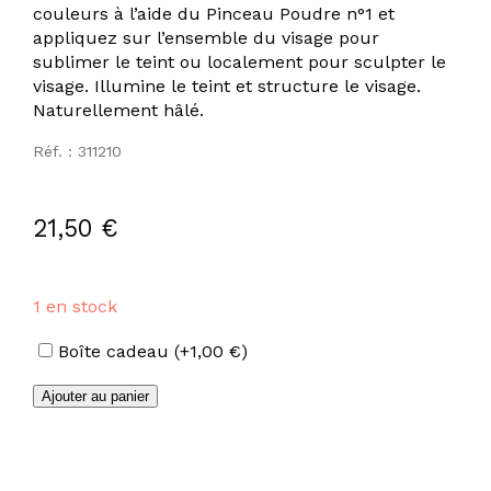
couleurs à l’aide du Pinceau Poudre n°1 et
appliquez sur l’ensemble du visage pour
sublimer le teint ou localement pour sculpter le
visage. Illumine le teint et structure le visage.
Naturellement hâlé.
Réf. : 311210
21,50
€
1 en stock
Options
Boîte cadeau
(+
1,00
€
)
quantité
Ajouter au panier
de
Poudre
lumière