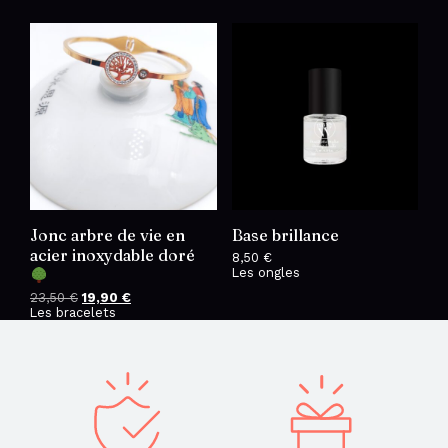
Jonc arbre de vie en
Base brillance
acier inoxydable doré
8,50
€
Les ongles
23,50
€
Le
19,90
€
Le
Les bracelets
prix
prix
initial
actuel
était :
est :
23,50 €.
19,90 €.