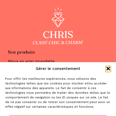
Nos produits
Bijoux en acier inoxydable
Les parures
Gérer le consentement
Pierres naturelles
Maquillage
Pour offrir les meilleures expériences, nous utilisons des
Parfums
technologies telles que les cookies pour stocker et/ou accéder
Nous trouver
aux informations des appareils. Le fait de consentir à ces
& nous contacter
technologies nous permettra de traiter des données telles que le
comportement de navigation ou les ID uniques sur ce site. Le fait
2 place de la Liberté
de ne pas consentir ou de retirer son consentement peut avoir un
effet négatif sur certaines caractéristiques et fonctions.
31470 Saint-Lys
contact@la-boutique-cadeaux.com