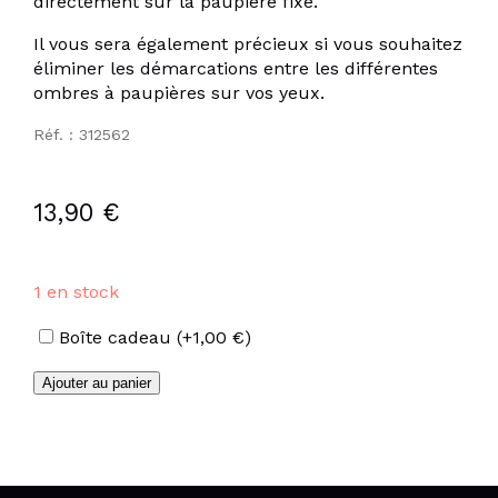
directement sur la paupière fixe.
Il vous sera également précieux si vous souhaitez
éliminer les démarcations entre les différentes
ombres à paupières sur vos yeux.
Réf. : 312562
13,90
€
1 en stock
Options
Boîte cadeau
(+
1,00
€
)
quantité
Ajouter au panier
de
Pinceau
paupières
forme
ogive