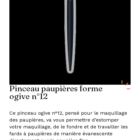
Pinceau paupières forme
ogive n°12
Ce pinceau ogive n°12, pensé pour le maquillage
des paupières, va vous permettre d’estomper
votre maquillage, de le fondre et de travailler les
fards à paupières de manière évanescente