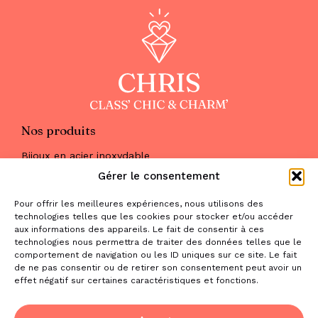
Nos produits
Bijoux en acier inoxydable
Les parures
Gérer le consentement
Pierres naturelles
Maquillage
Pour offrir les meilleures expériences, nous utilisons des
Parfums
technologies telles que les cookies pour stocker et/ou accéder
Nous trouver
aux informations des appareils. Le fait de consentir à ces
& nous contacter
technologies nous permettra de traiter des données telles que le
comportement de navigation ou les ID uniques sur ce site. Le fait
2 place de la Liberté
de ne pas consentir ou de retirer son consentement peut avoir un
effet négatif sur certaines caractéristiques et fonctions.
31470 Saint-Lys
contact@la-boutique-cadeaux.com
06 52 05 69 65