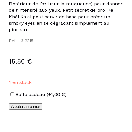
l’intérieur de l’œil (sur la muqueuse) pour donner
de l’intensité aux yeux. Petit secret de pro : le
Khôl Kajal peut servir de base pour créer un
smoky eyes en se dégradant simplement au
pinceau.
Réf. : 312315
15,50
€
1 en stock
Options
Boîte cadeau
(+
1,00
€
)
quantité
Ajouter au panier
de
Khôl
Kajal
prune