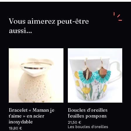
Vous aimerez peut-être
aussi…
Bracelet « Maman je
Boucles d’oreilles
t’aime » en acier
feuilles pompons
inoxydable
21,50
€
Les boucles d'oreilles
19,80
€