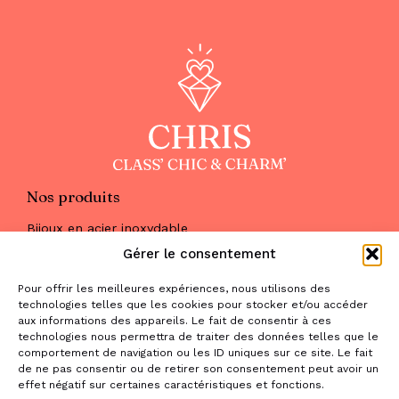
Nos produits
Bijoux en acier inoxydable
Les parures
Gérer le consentement
Pierres naturelles
Maquillage
Pour offrir les meilleures expériences, nous utilisons des
Parfums
technologies telles que les cookies pour stocker et/ou accéder
Nous trouver
aux informations des appareils. Le fait de consentir à ces
& nous contacter
technologies nous permettra de traiter des données telles que le
comportement de navigation ou les ID uniques sur ce site. Le fait
2 place de la Liberté
de ne pas consentir ou de retirer son consentement peut avoir un
effet négatif sur certaines caractéristiques et fonctions.
31470 Saint-Lys