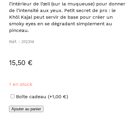
l’intérieur de l’œil (sur la muqueuse) pour donner
de l’intensité aux yeux. Petit secret de pro : le
Khôl Kajal peut servir de base pour créer un
smoky eyes en se dégradant simplement au
pinceau.
Réf. : 312314
15,50
€
1 en stock
Options
Boîte cadeau
(+
1,00
€
)
quantité
Ajouter au panier
de
Khôl
Kajal
brun