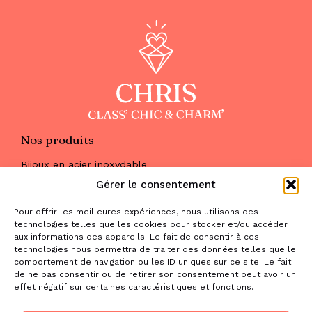
Nos produits
Bijoux en acier inoxydable
Les parures
Gérer le consentement
Pierres naturelles
Maquillage
Pour offrir les meilleures expériences, nous utilisons des
Parfums
technologies telles que les cookies pour stocker et/ou accéder
Nous trouver
aux informations des appareils. Le fait de consentir à ces
& nous contacter
technologies nous permettra de traiter des données telles que le
comportement de navigation ou les ID uniques sur ce site. Le fait
2 place de la Liberté
de ne pas consentir ou de retirer son consentement peut avoir un
effet négatif sur certaines caractéristiques et fonctions.
31470 Saint-Lys
contact@la-boutique-cadeaux.com