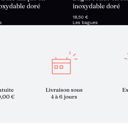
noxydable doré
inoxydable doré
18,50
€
s
Les bagues
atuite
Livraison sous
Ex
9,00 €
4 à 6 jours