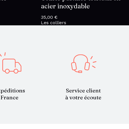
acier inoxydable
35,00
€
Les colliers
Service client
péditions
à votre écoute
France