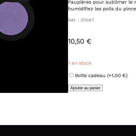
Paupières pour sublimer le re
humidifiez les poils du pinc
Réf. : 311097
10,50
€
1 en stock
Options
Boîte cadeau
(+
1,00
€
)
quantité
Ajouter au panier
de
Fards
à
paupières
parme
mat