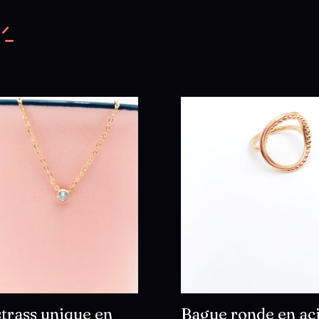
strass unique en
Bague ronde en ac