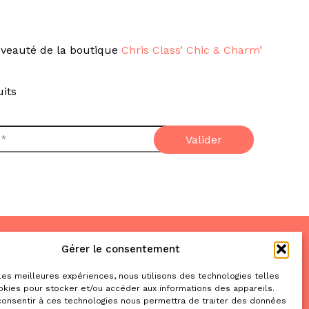
veauté de la boutique
Chris Class’ Chic & Charm’
its
Gérer le consentement
Nous trouver
& nous contacter
 les meilleures expériences, nous utilisons des technologies telles
okies pour stocker et/ou accéder aux informations des appareils.
2 place de la Liberté
 consentir à ces technologies nous permettra de traiter des données