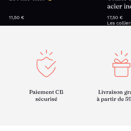
acier i
11,50
€
17,50
€
Les collier
Paiement CB
Livraison gr
sécurisé
à partir de 5