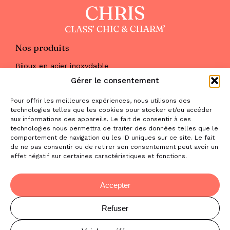
Nos produits
Bijoux en acier inoxydable
Les parures
Gérer le consentement
Pierres naturelles
Maquillage
Pour offrir les meilleures expériences, nous utilisons des
Parfums
technologies telles que les cookies pour stocker et/ou accéder
Nous trouver
aux informations des appareils. Le fait de consentir à ces
& nous contacter
technologies nous permettra de traiter des données telles que le
comportement de navigation ou les ID uniques sur ce site. Le fait
2 place de la Liberté
de ne pas consentir ou de retirer son consentement peut avoir un
effet négatif sur certaines caractéristiques et fonctions.
31470 Saint-Lys
contact@la-boutique-cadeaux.com
06 52 05 69 65
Accepter
Refuser
© Copyright Chris Class' Chic & Charm'
Mentions légales