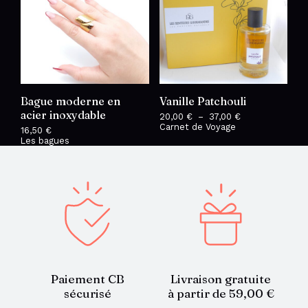
Bague moderne en
Vanille Patchouli
acier inoxydable
20,00
€
–
37,00
€
Plage
Carnet de Voyage
de
16,50
€
prix :
Les bagues
20,00 €
à
37,00 €
Paiement CB
Livraison gratuite
sécurisé
à partir de 59,00 €