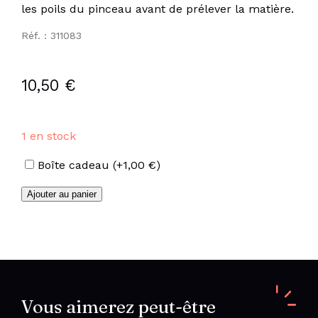
les poils du pinceau avant de prélever la matière.
Réf. : 311083
10,50
€
1 en stock
Options
Boîte cadeau
(+
1,00
€
)
quantité
Ajouter au panier
de
Fards
à
paupières
brun
rouge
Vous aimerez peut-être