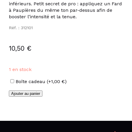
inférieurs. Petit secret de pro : appliquez un Fard
à Paupières du même ton par-dessus afin de
booster l’intensité et la tenue.
Réf. : 312101
10,50
€
1 en stock
Options
Boîte cadeau
(+
1,00
€
)
quantité
Ajouter au panier
de
Crayon
noir