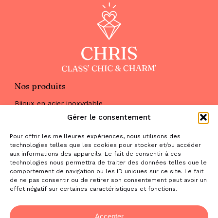
Nos produits
Bijoux en acier inoxydable
Les parures
Gérer le consentement
Pierres naturelles
Maquillage
Pour offrir les meilleures expériences, nous utilisons des
Parfums
technologies telles que les cookies pour stocker et/ou accéder
Nous trouver
aux informations des appareils. Le fait de consentir à ces
& nous contacter
technologies nous permettra de traiter des données telles que le
comportement de navigation ou les ID uniques sur ce site. Le fait
2 place de la Liberté
de ne pas consentir ou de retirer son consentement peut avoir un
effet négatif sur certaines caractéristiques et fonctions.
31470 Saint-Lys
contact@la-boutique-cadeaux.com
06 52 05 69 65
Accepter