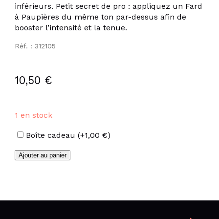
inférieurs. Petit secret de pro : appliquez un Fard
à Paupières du même ton par-dessus afin de
booster l’intensité et la tenue.
Réf. : 312105
10,50
€
1 en stock
Options
Boîte cadeau
(+
1,00
€
)
quantité
Ajouter au panier
de
Crayon
brun