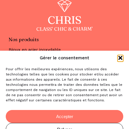
Nos produits
Bijoux en acier inoxydable
Les parures
Gérer le consentement
Pierres naturelles
Maquillage
Pour offrir les meilleures expériences, nous utilisons des
Parfums
technologies telles que les cookies pour stocker et/ou accéder
Nous trouver
aux informations des appareils. Le fait de consentir à ces
& nous contacter
technologies nous permettra de traiter des données telles que le
comportement de navigation ou les ID uniques sur ce site. Le fait
2 place de la Liberté
de ne pas consentir ou de retirer son consentement peut avoir un
effet négatif sur certaines caractéristiques et fonctions.
31470 Saint-Lys
contact@la-boutique-cadeaux.com
06 52 05 69 65
Accepter