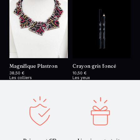
Magnifique Plastron
Crayon gris foncé
38,50
€
10,50
€
Les colliers
Les yeux