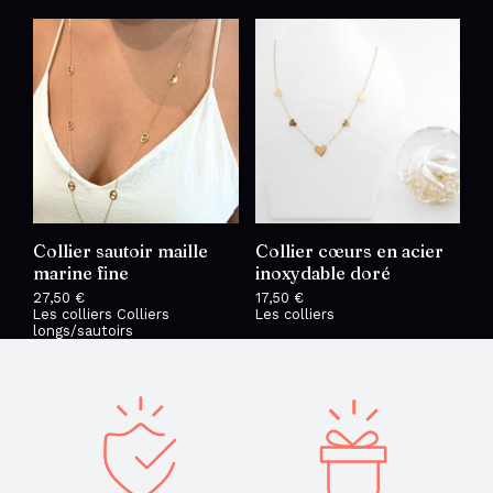
était :
est :
19,50 €.
17,00 €.
Collier sautoir maille
Collier cœurs en acier
marine fine
inoxydable doré
27,50
€
17,50
€
Les colliers
Colliers
Les colliers
longs/sautoirs