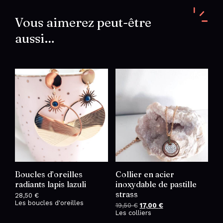
en
acier
Vous aimerez peut-être
inoxydable
aussi…
doré
Boucles d’oreilles
Collier en acier
radiants lapis lazuli
inoxydable de pastille
strass
28,50
€
Les boucles d'oreilles
19,50
€
Le
17,00
€
Le
Les colliers
prix
prix
initial
actuel