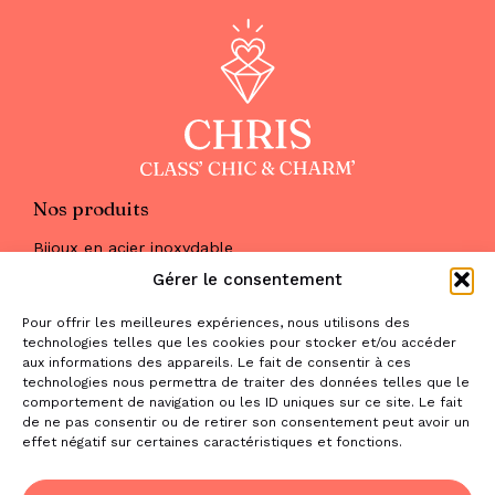
Nos produits
Bijoux en acier inoxydable
Les parures
Gérer le consentement
Pierres naturelles
Maquillage
Pour offrir les meilleures expériences, nous utilisons des
Parfums
technologies telles que les cookies pour stocker et/ou accéder
Nous trouver
aux informations des appareils. Le fait de consentir à ces
& nous contacter
technologies nous permettra de traiter des données telles que le
comportement de navigation ou les ID uniques sur ce site. Le fait
2 place de la Liberté
de ne pas consentir ou de retirer son consentement peut avoir un
effet négatif sur certaines caractéristiques et fonctions.
31470 Saint-Lys
contact@la-boutique-cadeaux.com
06 52 05 69 65