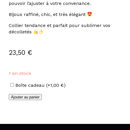
pouvoir l’ajuster à votre convenance.
Bijoux raffiné, chic, et très élégant
Collier tendance et parfait pour sublimer vos
décolletés
23,50
€
1 en stock
Options
Boîte cadeau
(+
1,00
€
)
quantité
Ajouter au panier
de
Collier
Y
lunes
et
étoiles