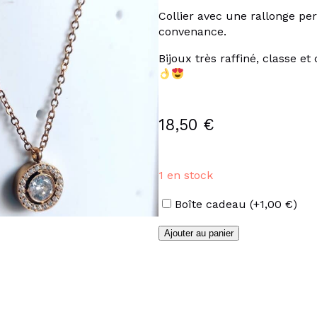
Collier avec une rallonge per
convenance.
Bijoux très raffiné, classe e
18,50
€
1 en stock
Options
Boîte cadeau
(+
1,00
€
)
quantité
Ajouter au panier
de
Collier
pendentif
strass
en
acier