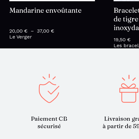
Mandarine envoûtante
Bracelet
de tigre
inoxyda
20,00
€
–
37,00
€
Plage
Le Verger
de
19,50
€
prix :
Les bracel
20,00 €
à
37,00 €
Paiement CB
Livraison gr
sécurisé
à partir de 5