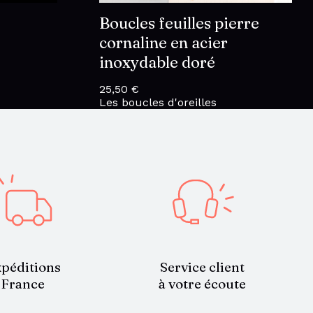
Boucles feuilles pierre
cornaline en acier
inoxydable doré
x
25,50
€
Les boucles d'oreilles
Service client
péditions
à votre écoute
France