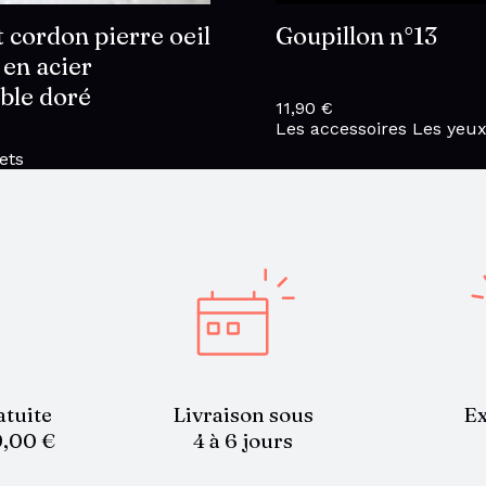
 cordon pierre oeil
Goupillon n°13
 en acier
ble doré
11,90
€
Les accessoires
Les yeu
ets
atuite
Livraison sous
Ex
9,00 €
4 à 6 jours