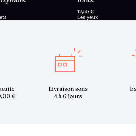
12,50
€
ets
Les yeux
atuite
Livraison sous
Ex
9,00 €
4 à 6 jours