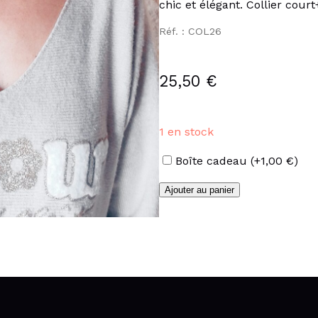
chic et élégant. Collier court
Réf. : COL26
25,50
€
1 en stock
Options
Boîte cadeau
(+
1,00
€
)
quantité
Ajouter au panier
de
Collier
Y
pastilles
et
strass
en
acier
inoxydable