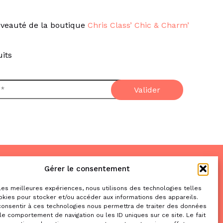
veauté de la boutique
Chris Class’ Chic & Charm’
its
Gérer le consentement
Nous trouver
& nous contacter
 les meilleures expériences, nous utilisons des technologies telles
okies pour stocker et/ou accéder aux informations des appareils.
2 place de la Liberté
 consentir à ces technologies nous permettra de traiter des données
le comportement de navigation ou les ID uniques sur ce site. Le fait
31470 Saint-Lys