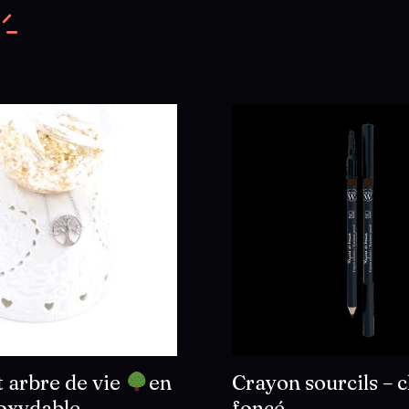
doré
t arbre de vie
en
Crayon sourcils – 
noxydable
foncé