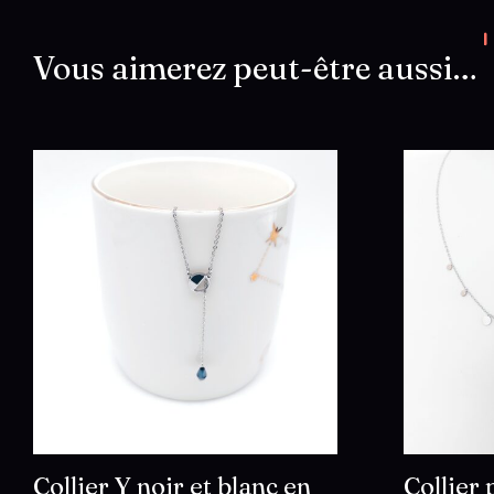
Vous aimerez peut-être aussi…
Collier Y noir et blanc en
Collier 