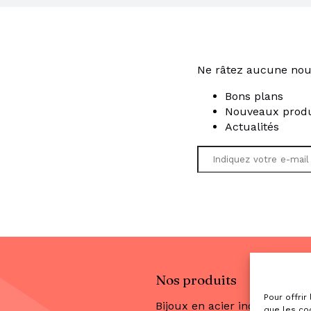
Ne râtez aucune nou
Bons plans
Nouveaux produ
Actualités
Nos produits
Pour offrir
Bijoux en acier inoxydable
que les co