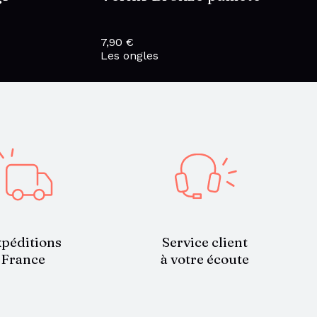
7,90
€
Les ongles
Service client
péditions
à votre écoute
France