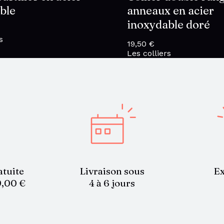
ble
anneaux en acier
inoxydable doré
s
19,50
€
Les colliers
atuite
Livraison sous
Ex
9,00 €
4 à 6 jours