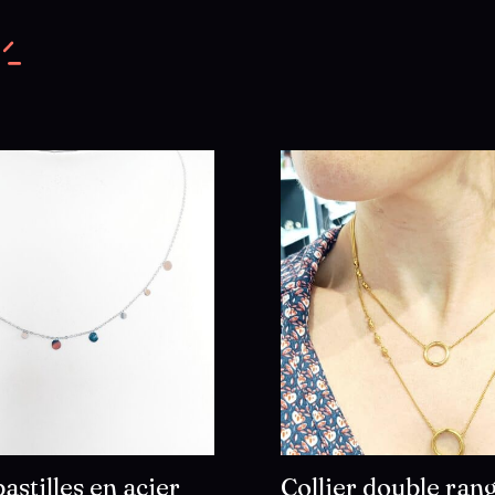
pastilles en acier
Collier double ran