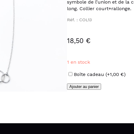
symbole de l’union et de la c
long. Collier court+rallonge.
Réf. : COL13
18,50
€
1 en stock
Options
Boîte cadeau
(+
1,00
€
)
quantité
Ajouter au panier
de
Collier
double
anneaux
en
acier
inoxydable