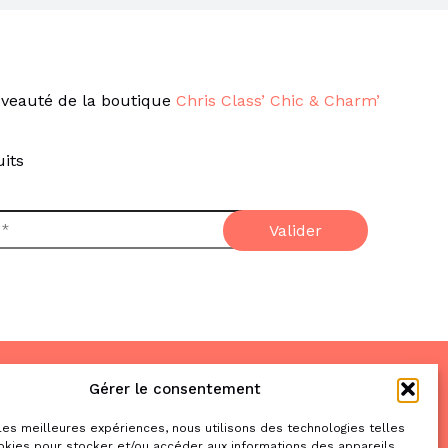
veauté de la boutique
Chris Class’ Chic & Charm’
its
Gérer le consentement
Nous trouver
& nous contacter
 les meilleures expériences, nous utilisons des technologies telles
okies pour stocker et/ou accéder aux informations des appareils.