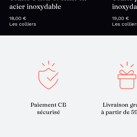
acier inoxydable
inoxyda
18,00
€
19,00
€
Les colliers
Les collier
Paiement CB
Livraison gr
sécurisé
à partir de 5