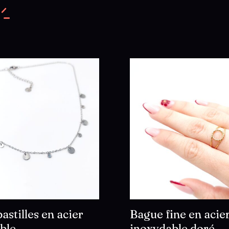
pastilles en acier
Bague fine en acie
ble
inoxydable doré