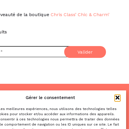
veauté de la boutique
Chris Class’ Chic & Charm’
its
Gérer le consentement
Nous trouver
& nous contacter
 les meilleures expériences, nous utilisons des technologies telles
okies pour stocker et/ou accéder aux informations des appareils.
2 place de la Liberté
 consentir à ces technologies nous permettra de traiter des données
le comportement de navigation ou les ID uniques sur ce site. Le fait
31470 Saint-Lys