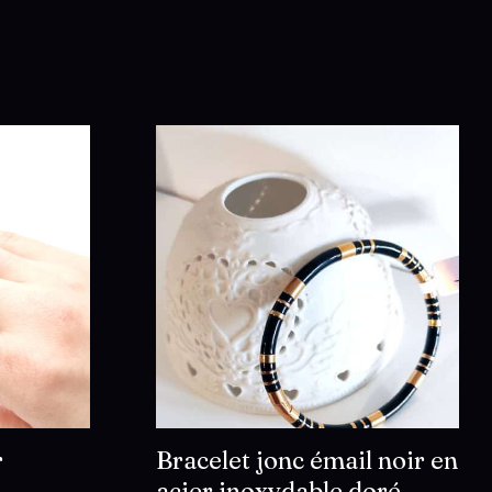
r
Bracelet jonc émail noir en
acier inoxydable doré