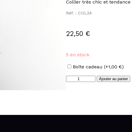
Collier très chic et tendance
Réf. : COL24
22,50
€
5 en stock
Options
Boîte cadeau
(+
1,00
€
)
quantité
Ajouter au panier
de
Collier
Y
étoile
en
acier
inoxydable