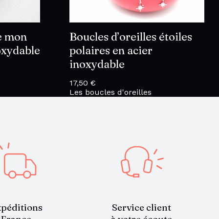
me mon
Boucles d’oreilles étoiles
oxydable
polaires en acier
inoxydable
17,50
€
Les boucles d'oreilles
Service client
péditions
à votre écoute