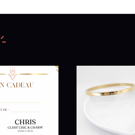
anneaux
en
acier
inoxydable
doré