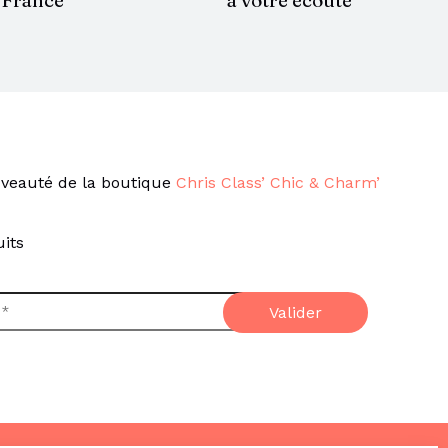
France
veauté de la boutique
Chris Class’ Chic & Charm’
its