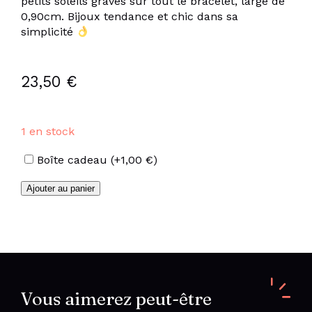
petits soleils gravés sur tout le bracelet, large de
0,90cm. Bijoux tendance et chic dans sa
simplicité
23,50
€
1 en stock
Options
Boîte cadeau
(+
1,00
€
)
quantité
Ajouter au panier
de
Bracelet
soleils
en
acier
inoxydable
Vous aimerez peut-être