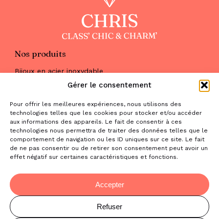
Nos produits
Bijoux en acier inoxydable
Les parures
Gérer le consentement
Pierres naturelles
Maquillage
Pour offrir les meilleures expériences, nous utilisons des
Parfums
technologies telles que les cookies pour stocker et/ou accéder
Nous trouver
aux informations des appareils. Le fait de consentir à ces
& nous contacter
technologies nous permettra de traiter des données telles que le
comportement de navigation ou les ID uniques sur ce site. Le fait
2 place de la Liberté
de ne pas consentir ou de retirer son consentement peut avoir un
effet négatif sur certaines caractéristiques et fonctions.
31470 Saint-Lys
contact@la-boutique-cadeaux.com
06 52 05 69 65
Accepter
Refuser
© Copyright Chris Class' Chic & Charm'