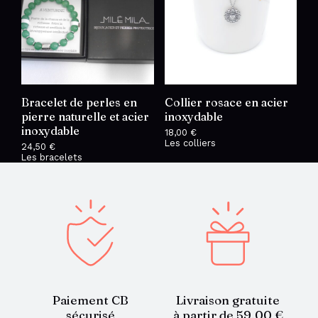
Bracelet de perles en
Collier rosace en acier
pierre naturelle et acier
inoxydable
inoxydable
18,00
€
Les colliers
24,50
€
Les bracelets
Paiement CB
Livraison gratuite
sécurisé
à partir de 59,00 €