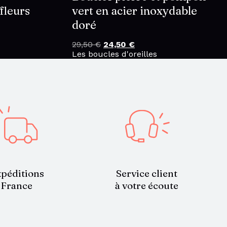
fleurs
vert en acier inoxydable
doré
29,50
€
Le
24,50
€
Le
Les boucles d'oreilles
prix
prix
initial
actuel
était :
est :
29,50 €.
24,50 €.
Service client
péditions
à votre écoute
France