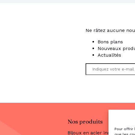
Ne râtez aucune nou
Bons plans
Nouveaux produ
Actualités
Nos produits
Pour offrir
Bijoux en acier inoxydable
que les co