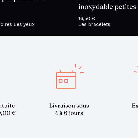
inoxydable petites 
16,50
€
oires
Les yeux
Les bracelets
atuite
Livraison sous
Ex
9,00 €
4 à 6 jours