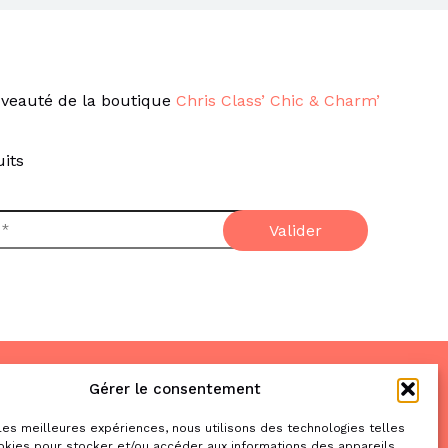
veauté de la boutique
Chris Class’ Chic & Charm’
its
Gérer le consentement
Nous trouver
& nous contacter
 les meilleures expériences, nous utilisons des technologies telles
okies pour stocker et/ou accéder aux informations des appareils.