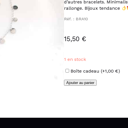
d’autres bracelets. Minimali
rallonge. Bijoux tendance
Réf. : BRA10
15,50
€
1 en stock
Options
Boîte cadeau
(+
1,00
€
)
quantité
Ajouter au panier
de
Bracelet
pastilles
en
acier
inoxydable